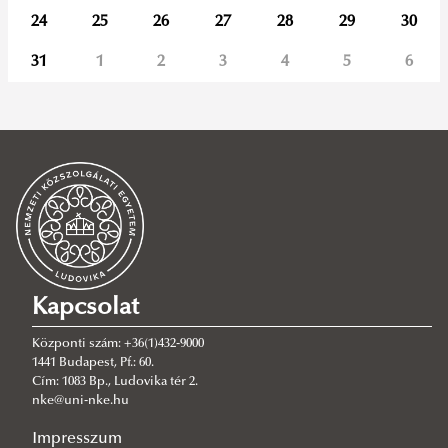
24
25
26
27
28
29
30
31
1
2
3
4
5
6
Kapcsolat
Központi szám: +36(1)432-9000
1441 Budapest, Pf.: 60.
Cím: 1083 Bp., Ludovika tér 2.
nke@uni-nke.hu
Impresszum