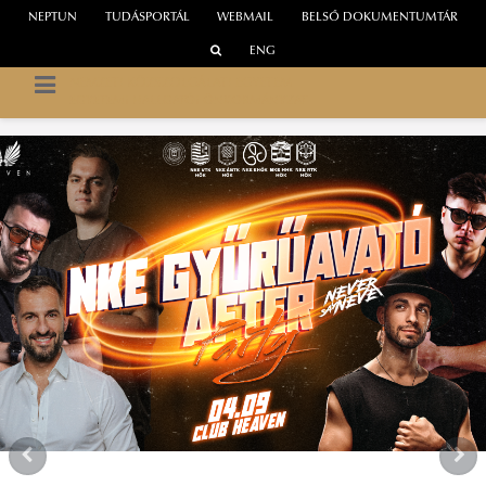
NEPTUN
TUDÁSPORTÁL
WEBMAIL
BELSŐ DOKUMENTUMTÁR
ENG
NEMZETI KÖZSZOLGÁLATI EGYETEM
EGYETEMI HALLGATÓI ÖNKORMÁNYZAT