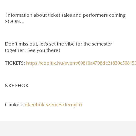
Information about ticket sales and performers coming
SOON…
Don’t miss out, let’s set the vibe for the semester
together! See you there!
TICKETS:
https://cooltix.hu/event/69810a4708dc21830c50815
NKE EHÖK
Címkék:
nkeehök
szemeszternyitó