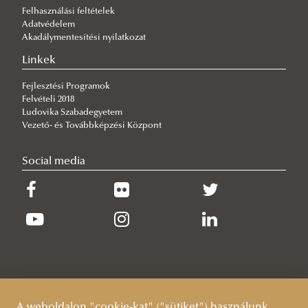
2025/02/27
Felhasználási feltételek
Ludovika Liga 2024/25 – Egyetemi Labdarúgó Bajnokság
Adatvédelem
2025/02/19
Akadálymentesítési nyilatkozat
Gűrűméret-felvétel az Oktatási Központban!
Linkek
2025/02/19
Lakodalmas Party 2025
Fejlesztési Programok
Felvételi 2018
2025/01/28
Ludovika Szabadegyetem
Kiírásra került a január havi közéleti ösztöndíjpályázat!
Vezető- és Továbbképzési Központ
Social media
A weboldalon "cookie-kat" ("sütiket") használunk,