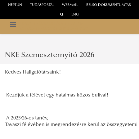
NEPTUN
TUDÁSPORTÁL
WEBMAIL
BELSŐ DOKUMENTUMTÁR
ENG
NEMZETI KÖZSZOLGÁLATI EGYETEM
EGYETEMI HALLGATÓI ÖNKORMÁNYZAT
NKE Szemeszternyitó 2026
Kedves Hallgatótársaink!
Kezdjük a félévet egy hatalmas közös bulival!
A 2025/26-os tanév,
Tavaszi félévében is megrendezésre kerül az összegyetem