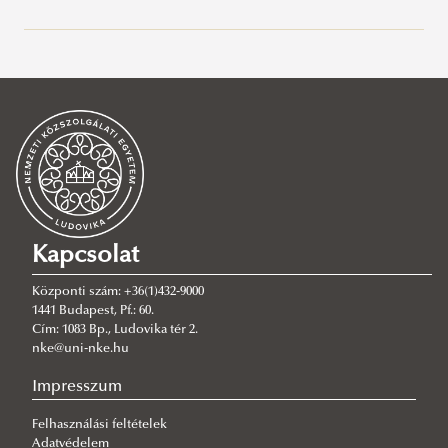
Szabályzatok
EHÖK év végi beszámolók
EHÖK ülések dokumentációi
ÁNTK Kari Részönkormányzat ülései
EHÖK Küldöttgyűlés ülések
HHK Kari Részönkormányzat ülései
EHÖK Elnökségi ülések
NITK Kari Részönkormányzat ülései
EHÖK Bizottságok jegyzőkönyvek
RTK Kari Részönkormányzat ülései
EHÖK Egyetemi Kollégiumi Bizottság
Kapcsolat
VTK Kari Részönkormányzat ülései
EHÖK Nemzetközi Bizottság
Központi szám: +36(1)432-9000
EHÖK Diákjóléti Bizottság
1441 Budapest, Pf.: 60.
Cím: 1083 Bp., Ludovika tér 2.
EHÖK Ösztöndíjbíráló Bizottság
nke@uni-nke.hu
Választási Bizottság
Impresszum
Felhasználási feltételek
Adatvédelem