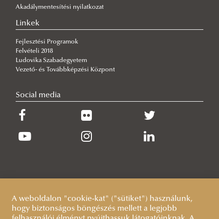
Akadálymentesítési nyilatkozat
Linkek
Fejlesztési Programok
Felvételi 2018
Ludovika Szabadegyetem
Vezető- és Továbbképzési Központ
Social media
A weboldalon "cookie-kat" ("sütiket") használunk,
hogy biztonságos böngészés mellett a legjobb
felhasználói élményt nyújthassuk látogatóinknak. A