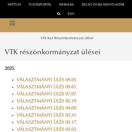
NEPTUN
TUDÁSPORTÁL
WEBMAIL
BELSŐ DOKUMENTUMTÁR
ENG
NEMZETI KÖZSZOLGÁLATI EGYETEM
EGYETEMI HALLGATÓI ÖNKORMÁNYZAT
VTK Kari Részönkormányzat ülései
VTK részönkormányzat ülései
2025.
VÁLASZTMÁNYI ÜLÉS 09.03.
VÁLASZTMÁNYI ÜLÉS 09.01.
VÁLASZTMÁNYI ÜLÉS 07.07.
VÁLASZTMÁNYI ÜLÉS 05.19.
VÁLASZTMÁNYI ÜLÉS 04.09.
VÁLASZTMÁNYI ÜLÉS 03.31.
VÁLASZTMÁNYI ÜLÉS 03.17.
VÁLASZTMÁNYI ÜLÉS 03.03.