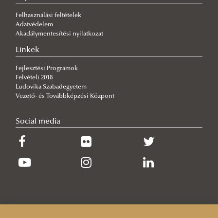
2025. november
2024. november
Felhasználási feltételek
2025. december
2024. december
Adatvédelem
Akadálymentesítési nyilatkozat
Linkek
Fejlesztési Programok
Felvételi 2018
Ludovika Szabadegyetem
Vezető- és Továbbképzési Központ
Social media