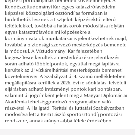
képzési portfóliójának bemeneti követelményei. A
Rendészettudományi Kar egyes katasztrófavédelmi
képzései közszolgálati ösztöndíjas formában is
hirdethetők lesznek a tisztjelöti képzésektől eltérő
feltételekkel, továbbá a hatáskörök módosítása folytán
egyes katasztrófavédelmi képzésekre a
kormányhivatalok munkatársai is jelentkezhetnek majd,
továbbá a biztonsági szervező mesterképzés bemenete
is módosul. A Víztudományi Kar fejezetében
kiegészítésre kerültek a mesterképzésre jelentkezés
során adható többletpontok, egyúttal megállapításra
kerültek az új vízkárelhárítási mesterképzés bemeneti
követelményei. A Szabályzat új 4. számú mellékletében
megállapításra kerültek a 2026. évi felsőoktatási felvételi
eljárásban adható intézményi pontok kari bontásban,
valamint új jogcímként jelent meg a Magyar Diplomáciai
Akadémia tehetséggondozó programjaiban való
részvétel. A Hallgatói Térítési és Juttatási Szabályzatban
módosítva lett a Berti László sportösztöndíj pontozási
rendszere, annak arányosabbá tétele érdekében.