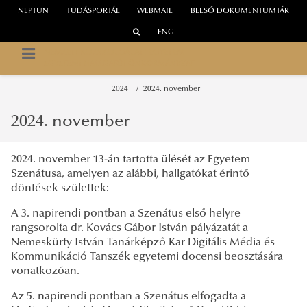
NEPTUN
TUDÁSPORTÁL
WEBMAIL
BELSŐ DOKUMENTUMTÁR
ENG
NEMZETI KÖZSZOLGÁLATI EGYETEM
EGYETEMI HALLGATÓI ÖNKORMÁNYZAT
2024
2024. november
2024. november
2024. november 13-án tartotta ülését az Egyetem
Szenátusa, amelyen az alábbi, hallgatókat érintő
döntések születtek:
A 3. napirendi pontban a Szenátus első helyre
rangsorolta dr. Kovács Gábor István pályázatát a
Nemeskürty István Tanárképző Kar Digitális Média és
Kommunikáció Tanszék egyetemi docensi beosztására
vonatkozóan.
Az 5. napirendi pontban a Szenátus elfogadta a