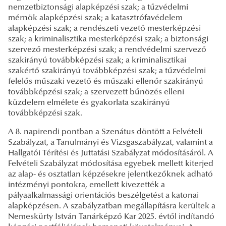
nemzetbiztonsági alapképzési szak; a tűzvédelmi
mérnök alapképzési szak; a katasztrófavédelem
alapképzési szak; a rendészeti vezető mesterképzési
szak; a kriminalisztika mesterképzési szak; a biztonsági
szervező mesterképzési szak; a rendvédelmi szervező
szakirányú továbbképzési szak; a kriminalisztikai
szakértő szakirányú továbbképzési szak; a tűzvédelmi
felelős műszaki vezető és műszaki ellenőr szakirányú
továbbképzési szak; a szervezett bűnözés elleni
küzdelem elmélete és gyakorlata szakirányú
továbbképzési szak.
A 8. napirendi pontban a Szenátus döntött a Felvételi
Szabályzat, a Tanulmányi és Vizsgaszabályzat, valamint a
Hallgatói Térítési és Juttatási Szabályzat módosításáról. A
Felvételi Szabályzat módosítása egyebek mellett kiterjed
az alap- és osztatlan képzésekre jelentkezőknek adható
intézményi pontokra, emellett kivezették a
pályaalkalmassági orientációs beszélgetést a katonai
alapképzésen. A szabályzatban megállapításra kerültek a
Nemeskürty István Tanárképző Kar 2025. évtől indítandó