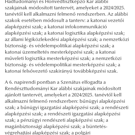
Hadtudományi és Honvédtisztképző Kar alábbi
szakjainak módosított tantervét, amelyeket a 2024/2025.
tanévtől kell alkalmazni felmenő rendszerben. Az alábbi
szakok esetében módosult a tanterv: a katonai vezetői
alapképzési szak; a katonai infokommunikáció
alapképzési szak; a katonai logisztika alapképzési szak;
az állami légiközlekedési alapképzési szak; a nemzetközi
biztonság- és védelempolitikai alapképzési szak; a
katonai üzemeltetés mesterképzési szak; a katonai
műveleti logisztika mesterképzési szak; a nemzetközi
biztonság- és védelempolitikai mesterképzési szak; a
katonai felsővezető szakirányú továbbképzési szak.
A 6. napirendi pontban a Szenátus elfogadta a
Rendészttudományi Kar alábbi szakjainak módosított
ajánlott tantervét, amelyeket a 2024/2025. tanévtől kell
alkalmazni felmenő rendszerben: bűnügyi alapképzési
szak; a bűnügyi igazgatási alapképzési szak; a rendészeti
alapképzési szak; a rendészeti igazgatási alapképzési
szak; a pénzügyi rendészeti alapképzési szak; a
magánbiztonsági alapképzési szak; a büntetés-
végrehajtási alapképzési szak; a polgári