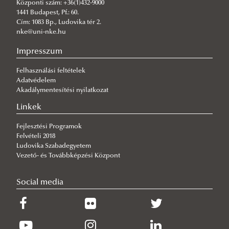
Központi szám: +36(1)432-9000
2024
2025. január
1441 Budapest, Pf.: 60.
Cím: 1083 Bp., Ludovika tér 2.
2025. február
2024. január
nke@uni-nke.hu
2025. március
2024. február
Impresszum
2025. április
2024. március
Felhasználási feltételek
2025. május
2024. április
Adatvédelem
2025. június
2024. május
Akadálymentesítési nyilatkozat
2025. július
2024. július
Linkek
2025. szeptember
2024. szeptember
Fejlesztési Programok
Felvételi 2018
2025. október
2024. október
Ludovika Szabadegyetem
2025. november
2024. november
Vezető- és Továbbképzési Központ
2025. december
2024. december
Social media