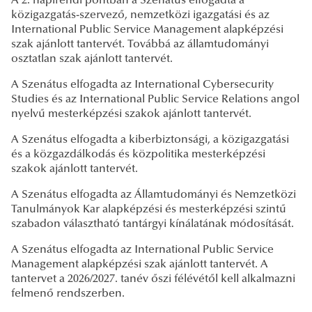
A 2. napirendi pontban a Szenátus elfogadta a
közigazgatás-szervező, nemzetközi igazgatási és az
International Public Service Management alapképzési
szak ajánlott tantervét. Továbbá az államtudományi
osztatlan szak ajánlott tantervét.
A Szenátus elfogadta az International Cybersecurity
Studies és az International Public Service Relations angol
nyelvű mesterképzési szakok ajánlott tantervét.
A Szenátus elfogadta a kiberbiztonsági, a közigazgatási
és a közgazdálkodás és közpolitika mesterképzési
szakok ajánlott tantervét.
A Szenátus elfogadta az Államtudományi és Nemzetközi
Tanulmányok Kar alapképzési és mesterképzési szintű
szabadon választható tantárgyi kínálatának módosítását.
A Szenátus elfogadta az International Public Service
Management alapképzési szak ajánlott tantervét. A
tantervet a 2026/2027. tanév őszi félévétől kell alkalmazni
felmenő rendszerben.