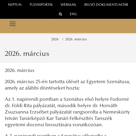
NEPTUN
TUDÁSPORTÁL
WEBMAIL
BELSŐ DOKUMENTUMTÁR
ENG
NEMZETI KÖZSZOLGÁLATI EGYETEM
EGYETEMI HALLGATÓI ÖNKORMÁNYZAT
2026
2026. március
2026. március
2026. március
2026. március 25-én tartotta ülését az Egyetem Szenátusa,
amely az alábbi döntéseket hozta:
Az 1. napirendi pontban a Szenátus első helyre Fodorné
dr. Földi Rita pályázatát, második helyre dr. Horváth
Zsuzsanna Erzsébet pályázatát rangsorolta a Nemeskürty
István Tanárképző Kar Tanári Felkészítés Tanszék
egyetemi docensi beosztására vonatkozóan.