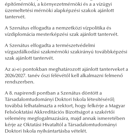
építőmérnöki, a környezetmérnöki és a a vízügyi
üzemeltetési mérnöki alapképzési szakok ajánlott
tantervét.
A Szenátus elfogadta a nemzetközi vízpolitika és
vízdiplomácia mesterképzési szak ajánlott tantervét.
A Szenátus elfogadta a természetvédelmi
vízgazdálkodási szakmérnöki szakirányú továbbképzési
szak ajánlott tantervét.
Az a)-e) pontokban meghatározott ajánlott tanterveket a
2026/2027. tanév őszi félévétől kell alkalmazni felmenő
rendszerben.
A 8. napirendi pontban a Szenátus döntött a
Társadalomtudományi Doktori Iskola létesítéséről;
továbbá felhatalmazta a rektort, hogy felkérje a Magyar
Felsőoktatási Akkreditációs Bizottságot a szakértői
vélemény megfogalmazására, majd annak ismeretében
kérje az Oktatási Hivataltól a Társadalomtudományi
Doktori Iskola nyilvántartásba vételét.