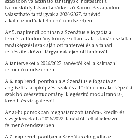
szabadon választható tantárgyak indításáról a
Nemeskürty István Tanárképző Karon. A szabadon
választható tantárgyak a 2026/2027. tanévtől
alkalmazandóak felmenő rendszerben.
Az 5. napirendi pontban a Szenátus elfogadta a
természettudomány-környezettan szakos tanár osztatlan
tanárképzési szak ajánlott tantervét és a a tanári
felkészítés közös tárgyainak ajánlott tantervét.
A tanterveket a 2026/2027. tanévtől kell alkalmazni
felmenő rendszerben.
A 6. napirendi pontban a A Szenátus elfogadta az
anglisztika alapképzési szak és a történelem alapképzési
szak bölcsészettudományi kiegészítő modul tanóra-,
kredit- és vizsgatervét.
Az a)-b) pontokban meghatározott tanóra-, kredit- és
vizsgaterveket a 2026/2027. tanévtől kell alkalmazni
felmenő rendszerben.
A 7. napirendi pontban a Szenátus elfogadta az