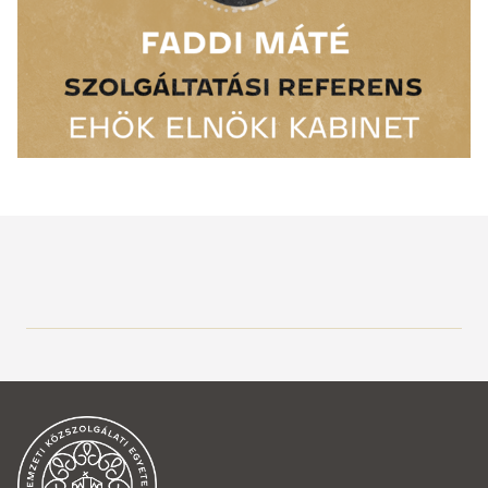
Szervezetünk
Hallgatói érdekképviselet
EHÖK elnöki köszöntő
Tisztségviselőink
Főbb tevékenységeink