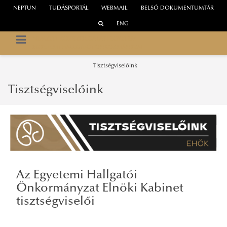
NEPTUN
TUDÁSPORTÁL
WEBMAIL
BELSŐ DOKUMENTUMTÁR
ENG
NEMZETI KÖZSZOLGÁLATI EGYETEM
EGYETEMI HALLGATÓI ÖNKORMÁNYZAT
Tisztségviselőink
Tisztségviselőink
Az Egyetemi Hallgatói
Önkormányzat Elnöki Kabinet
tisztségviselői