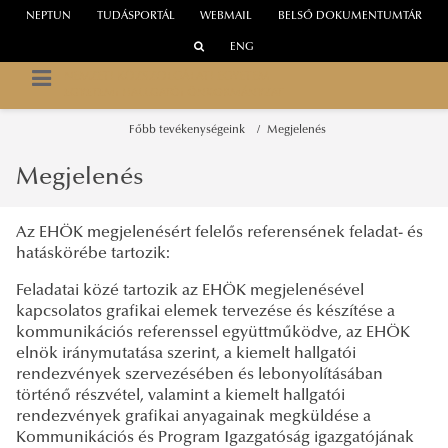
NEPTUN
TUDÁSPORTÁL
WEBMAIL
BELSŐ DOKUMENTUMTÁR
ENG
NEMZETI KÖZSZOLGÁLATI EGYETEM
EGYETEMI HALLGATÓI ÖNKORMÁNYZAT
Főbb tevékenységeink
Megjelenés
Megjelenés
Az EHÖK megjelenésért felelős referensének feladat- és
hatáskörébe tartozik:
Feladatai közé tartozik az EHÖK megjelenésével
kapcsolatos grafikai elemek tervezése és készítése a
kommunikációs referenssel együttműködve, az EHÖK
elnök iránymutatása szerint, a kiemelt hallgatói
rendezvények szervezésében és lebonyolításában
történő részvétel, valamint a kiemelt hallgatói
rendezvények grafikai anyagainak megküldése a
Kommunikációs és Program Igazgatóság igazgatójának