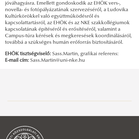
jóváhagyásra. Emellett gondoskodik az EHÖK vers-,
novella- és fotópályázatának szervezéséről, a Ludovika
Kultúrkörökkel való együttműködésről és
kapcsolattartásról, az EHÖK és az NKE szakkollégiumok
kapcsolatának építéséről és erősítéséről, valamint a
Campus-túra kérések és megkeresések koordinálásáról,
továbbá a szükséges humán erőforrás biztosításáról.
EHÖK tisztségviselő:
Sass.Martin, grafikai referens:
E-mail cím:
Sass.Martin@uni-nke.hu
Szervezetünk
Hallgatói érdekképviselet
EHÖK elnöki köszöntő
Tisztségviselőink