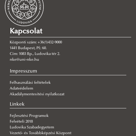
Főbb tevékenységeink
Adminisztráció
Képzésfejlesztés
Kapcsolat
Gazdasági ügyek
Központi szám: +36(1)432-9000
Kollégiumi ügyek
1441 Budapest, Pf.: 60.
Cím: 1083 Bp., Ludovika tér 2.
Kommunikáció
nke@uni-nke.hu
Kultúra
Impresszum
Rendezvényszervezés
Felhasználási feltételek
Sport
Adatvédelem
Külföldi tanulmányok
Akadálymentesítési nyilatkozat
Megjelenés
Külkapcsolat
Linkek
Hallgatói Önkormányzatok Országos Konferenciája
Erasmus+ Program
Fejlesztési Programok
Felvételi 2018
(HÖOK)
Ludovika Szabadegyetem
NKE Liga
Vezető- és Továbbképzési Központ