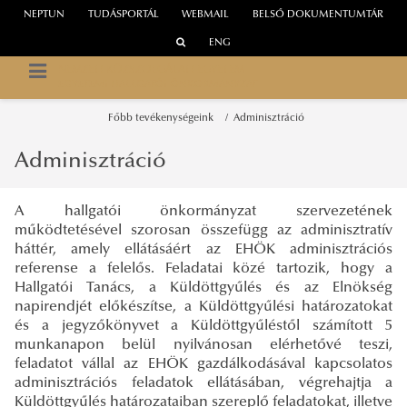
NEPTUN
TUDÁSPORTÁL
WEBMAIL
BELSŐ DOKUMENTUMTÁR
ENG
NEMZETI KÖZSZOLGÁLATI EGYETEM
EGYETEMI HALLGATÓI ÖNKORMÁNYZAT
Főbb tevékenységeink
Adminisztráció
Adminisztráció
A hallgatói önkormányzat szervezetének
működtetésével szorosan összefügg az adminisztratív
háttér, amely ellátásáért az EHÖK adminisztrációs
referense a felelős. Feladatai közé tartozik, hogy a
Hallgatói Tanács, a Küldöttgyűlés és az Elnökség
napirendjét előkészítse, a Küldöttgyűlési határozatokat
és a jegyzőkönyvet a Küldöttgyűléstől számított 5
munkanapon belül nyilvánosan elérhetővé teszi,
feladatot vállal az EHÖK gazdálkodásával kapcsolatos
adminisztrációs feladatok ellátásában, végrehajtja a
Küldöttgyűlés határozataiban szereplő feladatokat, illetve