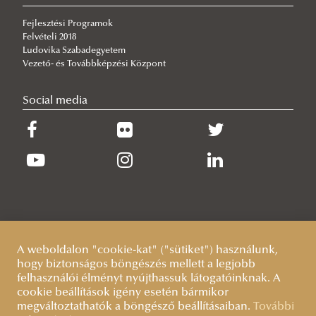
Hallgatói Önkormányzatok Országos Konferenciája
Erasmus+ Program
Fejlesztési Programok
Felvételi 2018
(HÖOK)
Ludovika Szabadegyetem
NKE Liga
Vezető- és Továbbképzési Központ
Gólyáknak
NKE Liga 2026 Tavasz
Social media
Vers-, novella-, és fotópályázat
NKE Liga 2023 tavasz
NKE Gólyatábor 2026
Szakkollégiumok
NKE Liga Tippjáték 2023 tavasz
NKE Gólyatábor 2025
Forum Publicum
NKE Liga 2022
NKE Gólyatábor 2024
Hallgatói parkolás
NKE Liga 2022 ősz
Gólyatábor 2023
Kollégiumi ügyek
NKE Liga 2021
NKE GÓLYATÁBOR 2022
NKE GÓLYATÁBOR 2021
NKE Gólyatábor 2019
A weboldalon "cookie-kat" ("sütiket") használunk,
hogy biztonságos böngészés mellett a legjobb
NKE Gólyatábor 2018
felhasználói élményt nyújthassuk látogatóinknak. A
cookie beállítások igény esetén bármikor
megváltoztathatók a böngésző beállításaiban.
További