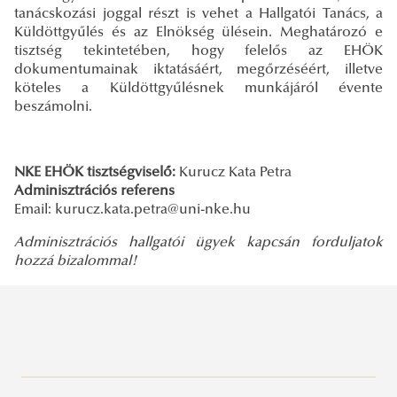
tanácskozási joggal részt is vehet a Hallgatói Tanács, a
Küldöttgyűlés és az Elnökség ülésein. Meghatározó e
tisztség tekintetében, hogy felelős az EHÖK
dokumentumainak iktatásáért, megőrzéséért, illetve
köteles a Küldöttgyűlésnek munkájáról évente
beszámolni.
NKE EHÖK tisztségviselő:
Kurucz Kata Petra
Adminisztrációs referens
Email: kurucz.kata.petra
@uni-nke.hu
Adminisztrációs hallgatói ügyek kapcsán forduljatok
hozzá bizalommal!
Szervezetünk