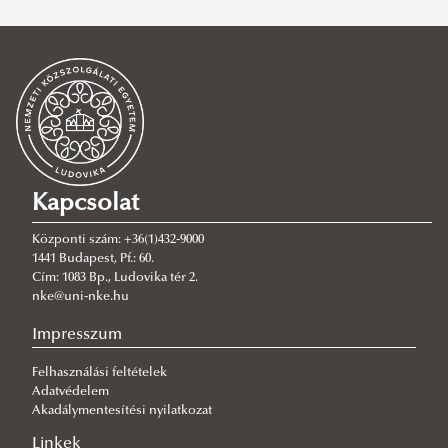
Hallgatói érdekképviselet
EHÖK elnöki köszöntő
Tisztségviselőink
Főbb tevékenységeink
Adminisztráció
Képzésfejlesztés
Kapcsolat
Gazdasági ügyek
Központi szám: +36(1)432-9000
Kollégiumi ügyek
1441 Budapest, Pf.: 60.
Cím: 1083 Bp., Ludovika tér 2.
Kommunikáció
nke@uni-nke.hu
Kultúra
Impresszum
Rendezvényszervezés
Felhasználási feltételek
Sport
Adatvédelem
Külföldi tanulmányok
Akadálymentesítési nyilatkozat
Megjelenés
Külkapcsolat
Linkek