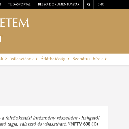
N
TUDÁSPORTÁL
BELSŐ DOKUMENTUMTÁR
ENG
YETEM
T
ak
Választások
Átláthatóság
Szenátusi hírek
a felsőoktatási intézmény részeként - hallgatói
tagja, választó és választható.”
(NFTV 60§ (1))