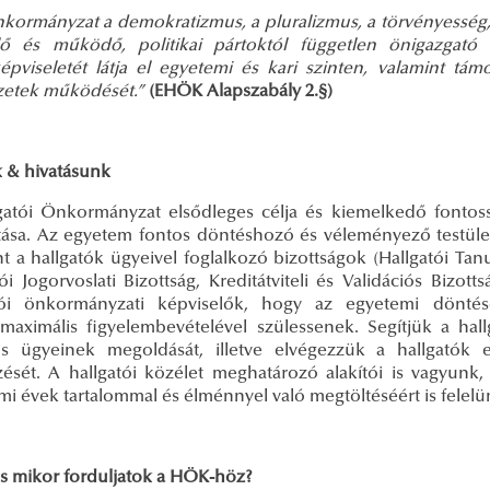
kormányzat a demokratizmus, a pluralizmus, a törvényesség, a
lő és működő, politikai pártoktól független önigazgató 
épviseletét látja el egyetemi és kari szinten, valamint t
zetek működését.”
(EHÖK Alapszabály 2.§)
 & hivatásunk
gatói Önkormányzat elsődleges célja és kiemelkedő fontoss
ítása. Az egyetem fontos döntéshozó és véleményező testület
t a hallgatók ügyeivel foglalkozó bizottságok (Hallgatói Tanu
ói Jogorvoslati Bizottság, Kreditátviteli és Validációs Bizot
tói önkormányzati képviselők, hogy az egyetemi dönté
 maximális figyelembevételével szülessenek. Segítjük a ha
lis ügyeinek megoldását, illetve elvégezzük a hallgat
zését. A hallgatói közélet meghatározó alakítói is vagyunk,
i évek tartalommal és élménnyel való megtöltéséért is felelü
és mikor forduljatok a HÖK-höz?