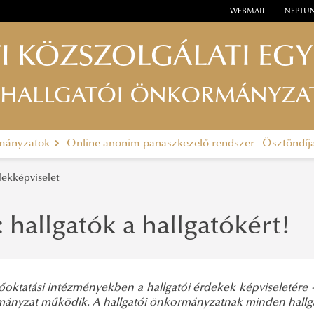
WEBMAIL
NEPTU
I KÖZSZOLGÁLATI EG
 HALLGATÓI ÖNKORMÁNYZA
rmányzatok
Online anonim panaszkezelő rendszer
Ösztöndíj
dekképviselet
hallgatók a hallgatókért!
őoktatási intézményekben a hallgatói érdekek képviseletére - 
ányzat működik. A hallgatói önkormányzatnak minden hallgató 