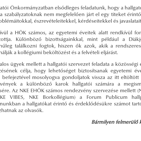
gatói Önkormányzatban elsődleges feladatunk, hogy a hallgató
 a szabályzatoknak nem megfelelően járt el egy titeket érin
oblémáitokkal, észrevételeitekkel, kérdéseitekkel és javasla
ívül a HÖK számos, az egyetemi éveitek alatt rendkívül f
ottja. Különböző bizottságainkkal, mint például a Diákjó
ínűleg találkozni fogtok, hiszen ők azok, akik a rendszeres 
álják a kollégiumi beköltözést és a felvételi eljárást.
alos ügyek mellett a hallgatói szervezet feladata a közösség
zésének célja, hogy lehetőséget biztosítsanak egyetemi év
 befejeztével mosolyogva gondoljatok vissza az itt eltöltöt
vények a különböző karok hallgatói számára a megismer
ésére. Az NKE EHÖK számos rendezvény szervezése mellett (
NKE VIBES, NKE Borkollégium) a Forum Publicum hallg
nunkban a hallgatókat érintő és érdeklődésükre számot tartó
zhatnak az olvasók.
Bármilyen felmerülő 