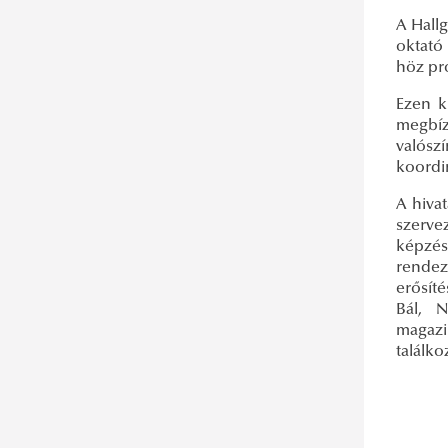
NKE Gólyatábor 2018
A Hall
oktató
höz pr
Ezen k
megbíz
valósz
koordin
A hivat
szerve
képzés
rendez
erősít
Bál, 
magazi
találko