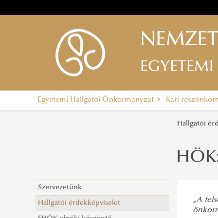
NEMZET
EGYETEMI
Egyetemi Hallgatói Önkormányzat
Kari részönko
Hallgatói ér
HÖK: 
Szervezetünk
„A fels
Hallgatói érdekképviselet
önkorm