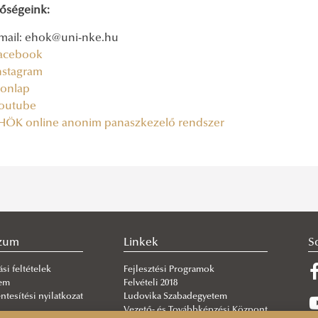
tőségeink:
mail: ehok@uni-nke.hu
acebook
nstagram
onlap
outube
HÖK online anonim panaszkezelő rendszer
szum
Linkek
S
si feltételek
Fejlesztési Programok
lem
Felvételi 2018
tesítési nyilatkozat
Ludovika Szabadegyetem
Vezető- és Továbbképzési Központ