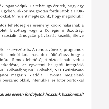
k jogait védjük. Ha tehát úgy érzitek, hogy egy
tő ügyben, akkor nyugodtan forduljatok a HÖK-
taitokkal. Mindent megteszünk, hogy megoldjuk!
ontos lehetőség és esemény koordinálásának a
léti Bizottság vagy a Kollégiumi Bizottság,
szociális támogatás pályázatát kezelik, illetve
i élet szervezése is. A rendezvények, programok
eitek minél tartalmasabb eltöltéséhez, hogy a
t időre. Remek lehetőséget biztosítanak ezek a
kedésre, az egyetemi hallgatói integráció
NKE Gólyatábor, NKE Gólyabál, NKE Gyűrűavató
atói magazin kiadója. Havonta megjelenő
 beszámolókkal, interjúkkal és fotóriportokkal
kérdés esetén forduljatok hozzánk bizalommal!