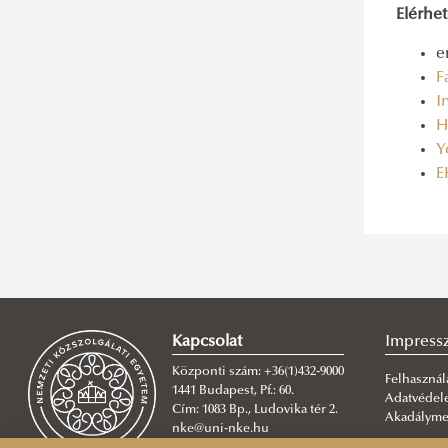
Elérhe
e
F
I
H
Y
E
Kapcsolat
Impres
Központi szám: +36(1)432-9000
Felhasználá
1441 Budapest, Pf.: 60.
Adatvéde
Cím: 1083 Bp., Ludovika tér 2.
Akadálymen
nke@uni-nke.hu