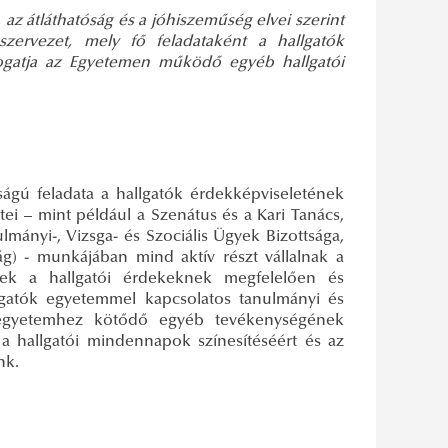
z átláthatóság és a jóhiszeműség elvei szerint
szervezet, mely fő feladataként a hallgatók
ámogatja az Egyetemen működő egyéb hallgatói
ágú feladata a hallgatók érdekképviseletének
ei – mint például a Szenátus és a Kari Tanács,
lmányi-, Vizsga- és Szociális Ügyek Bizottsága,
tság) - munkájában mind aktív részt vállalnak a
sek a hallgatói érdekeknek megfelelően és
llgatók egyetemmel kapcsolatos tanulmányi és
ók egyetemhez kötődő egyéb tevékenységének
 a hallgatói mindennapok színesítéséért és az
nk.