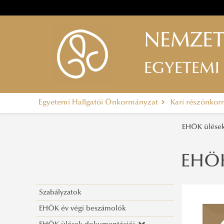
NEMZET
EGYETEMI
Egyetemi Hallgatói Önkormányzat
Kari részönko
EHÖK ülése
EHÖK
Szabályzatok
EHÖK év végi beszámolók