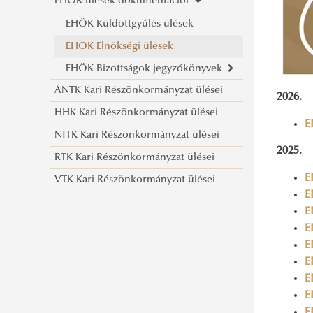
EHÖK ülések dokumentációi
EHÖK Küldöttgyűlés ülések
EHÖK Elnökségi ülések
EHÖK Bizottságok jegyzőkönyvek
ÁNTK Kari Részönkormányzat ülései
EHÖK Egyetemi Kollégiumi
2026.
HHK Kari Részönkormányzat ülései
Bizottság
E
NITK Kari Részönkormányzat ülései
EHÖK Nemzetközi Bizottság
2025.
RTK Kari Részönkormányzat ülései
EHÖK Diákjóléti Bizottság
E
VTK Kari Részönkormányzat ülései
EHÖK Ösztöndíjbíráló Bizottság
E
Választási Bizottság
E
E
E
E
E
E
E