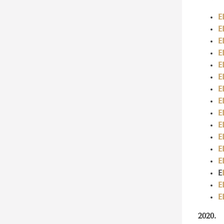
E
E
E
E
E
E
E
E
E
E
E
E
E
E
E
E
2020.