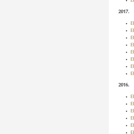
E
2017.
E
E
E
E
E
E
E
E
2016.
E
E
E
E
E
E