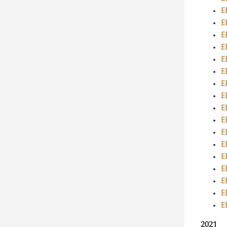
E
E
E
E
E
E
E
E
E
E
E
E
E
E
E
E
E
​​​2021