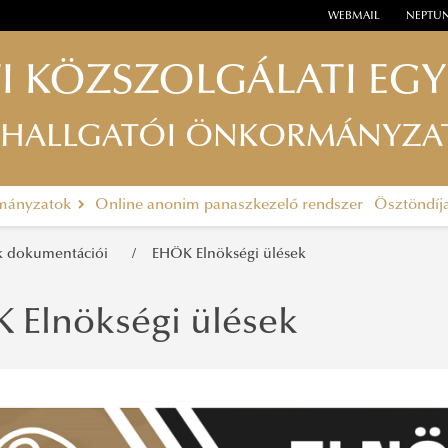
WEBMAIL
NEPTU
I KÖZSZOLGÁLATI EG
 HALLGATÓI ÖNKORMÁNYZA
rmányzatok
Online anonim panaszkezelő rendszer
Ösztöndíj
k dokumentációi
EHÖK Elnökségi ülések
 Elnökségi ülések