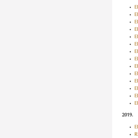
E
E
E
E
E
E
E
E
E
E
E
E
E
E
2019.
E
R