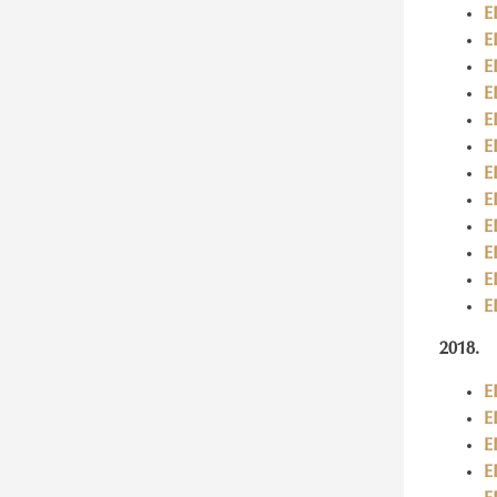
E
E
E
E
E
E
E
E
E
E
E
E
2018.
E
E
E
E