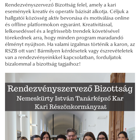
Rendezvényszervező Bizottság felel, amely a kari
események kreatív és operatív bázisát alkotja. Céljuk a
hallgatói közösség aktív bevonása és motiválása online
és offline platformokon egyaránt. Kreativitással,
lelkesedéssel és a legfrissebb trendek követésével
törekednek arra, hogy minden program maradandó
élményt nyújtson. Ha valami izgalmas történik a karon, az
RSZB ott van! Bármilyen kérdésetek vagy észrevételetek
van a rendezvényeinkkel kapcsolatban, forduljatok
bizalommal a bizottság tagjaihoz!