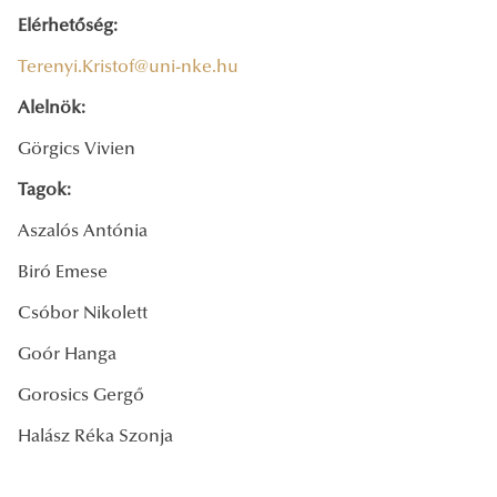
Elérhetőség:
Terenyi.Kristof@uni-nke.hu
Alelnök:
Görgics Vivien
Tagok:
Aszalós Antónia
Biró Emese
Csóbor Nikolett
Goór Hanga
Gorosics Gergő
Halász Réka Szonja