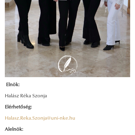
Elnök:
Halász Réka Szonja
Elérhetőség:
Halasz.Reka.Szonja@uni-nke.hu
Alelnök: