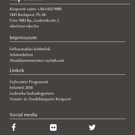
RTK Kari Részönkormányzat
Kisokos
Központi szám: +36(1)432-9000
VTK Kari Részönkormányzat
RTK Kari Részönkormányzat
Hivatásos Kisokos
1441 Budapest, Pf.: 60.
Cím: 1083 Bp., Ludovika tér 2.
Elérhetőség
VTK Kari Részönkormányzat
Civil Kisokos
nke@uni-nke.hu
Pályázatok
Elérhetőség
Impresszum
Bizottságok
Felhasználási feltételek
Hirdetmények
Adatvédelem
Akadálymentesítési nyilatkozat
Linkek
Fejlesztési Programok
Felvételi 2018
Ludovika Szabadegyetem
Vezető- és Továbbképzési Központ
Social media