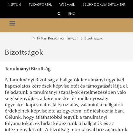
NEPTUN
TUDÁSPORTÁL
WEBMAIL
BELSŐ DOKUMENTUMTÁR
ENG
NEMZETI KÖZSZOLGÁLATI EGYETEM
EGYETEMI HALLGATÓI ÖNKORMÁNYZAT
NITK Kari Részönkormányzat
Bizottságok
Bizottságok
Tanulmányi Bizottság
A Tanulmányi Bizottság a hallgatók tanulmányi ügyeivel
kapcsolatos kérdések képviseletét és támogatását látja el.
Feladatunk a tanulmányi szabályok értelmezésében való
segítségnyújtás, a kérelmekkel és méltányossági
ügyekkel kapcsolatos tájékoztatás, valamint a hallgatók
érdekeinek képviselete az egyetemi döntéshozatalban.
Célunk, hogy átláthatóbbá tegyük a tanulmányi
folyamatokat, és hidat képezzünk a hallgatók és az
intézmény között. A bizottság munkájával hozzájárulunk