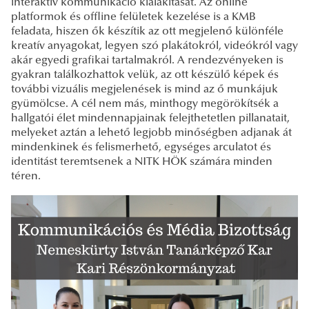
interaktív kommunikáció kialakítását. Az online
platformok és offline felületek kezelése is a KMB
feladata, hiszen ők készítik az ott megjelenő különféle
kreatív anyagokat, legyen szó plakátokról, videókról vagy
akár egyedi grafikai tartalmakról. A rendezvényeken is
gyakran találkozhattok velük, az ott készülő képek és
további vizuális megjelenések is mind az ő munkájuk
gyümölcse. A cél nem más, minthogy megörökítsék a
hallgatói élet mindennapjainak felejthetetlen pillanatait,
melyeket aztán a lehető legjobb minőségben adjanak át
mindenkinek és felismerhető, egységes arculatot és
identitást teremtsenek a NITK HÖK számára minden
téren.