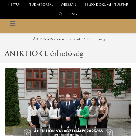
NEPTUN
TUDÁSPORTÁL
WEBMAIL
BELSŐ DOKUMENTUMTÁR
ENG
NEMZETI KÖZSZOLGÁLATI EGYETEM
EGYETEMI HALLGATÓI ÖNKORMÁNYZAT
ÁNTK Kari Részönkormányzat
Elérhetőség
ÁNTK HÖK Elérhetőség