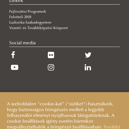
Megjelenés
NKE GÓLYATÁBOR 2021
Külkapcsolat
Linkek
NKE Gólyatábor 2019
Erasmus+ Program
Fejlesztési Programok
Felvételi 2018
NKE Gólyatábor 2018
Ludovika Szabadegyetem
Vezető- és Továbbképzési Központ
Social media
A weboldalon "cookie-kat" ("sütiket") használunk,
hogy biztonságos böngészés mellett a legjobb
felhasználói élményt nyújthassuk látogatóinknak. A
cookie beállítások igény esetén bármikor
megváltoztathatók a böngésző beállításaiban.
További