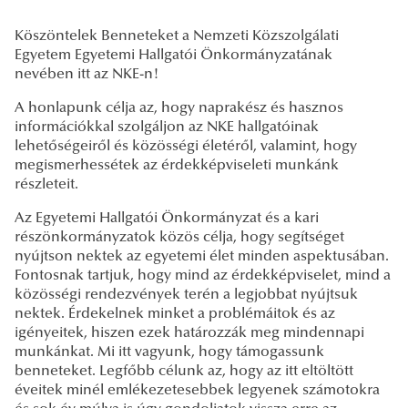
Köszöntelek Benneteket a Nemzeti Közszolgálati
Egyetem Egyetemi Hallgatói Önkormányzatának
nevében itt az NKE-n!
A honlapunk célja az, hogy naprakész és hasznos
információkkal szolgáljon az NKE hallgatóinak
lehetőségeiről és közösségi életéről, valamint, hogy
megismerhessétek az érdekképviseleti munkánk
részleteit.
Az Egyetemi Hallgatói Önkormányzat és a kari
részönkormányzatok közös célja, hogy segítséget
nyújtson nektek az egyetemi élet minden aspektusában.
Fontosnak tartjuk, hogy mind az érdekképviselet, mind a
közösségi rendezvények terén a legjobbat nyújtsuk
nektek. Érdekelnek minket a problémáitok és az
igényeitek, hiszen ezek határozzák meg mindennapi
munkánkat. Mi itt vagyunk, hogy támogassunk
benneteket. Legfőbb célunk az, hogy az itt eltöltött
éveitek minél emlékezetesebbek legyenek számotokra