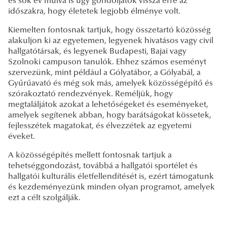
és sok év múlva is úgy gondoljatok vissza erre az
időszakra, hogy életetek legjobb élménye volt.
Kiemelten fontosnak tartjuk, hogy összetartó közösség
alakuljon ki az egyetemen, legyenek hivatásos vagy civil
hallgatótársak, és legyenek Budapesti, Bajai vagy
Szolnoki campuson tanulók. Ehhez számos eseményt
szervezünk, mint például a Gólyatábor, a Gólyabál, a
Gyűrűavató és még sok más, amelyek közösségépítő és
szórakoztató rendezvények. Reméljük, hogy
megtaláljátok azokat a lehetőségeket és eseményeket,
amelyek segítenek abban, hogy barátságokat kössetek,
fejlesszétek magatokat, és élvezzétek az egyetemi
éveket.
A közösségépítés mellett fontosnak tartjuk a
tehetséggondozást, továbbá a hallgatói sportélet és
hallgatói kulturális életfellendítését is, ezért támogatunk
és kezdeményezünk minden olyan programot, amelyek
ezt a célt szolgálják.