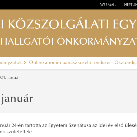
WEBMAIL
NEPTU
I KÖZSZOLGÁLATI EG
 HALLGATÓI ÖNKORMÁNYZA
rmányzatok
Online anonim panaszkezelő rendszer
Ösztöndíj
024. január
 január
anuár 24-én tartotta az Egyetem Szenátusa az idei év első ülését
ek születettek: