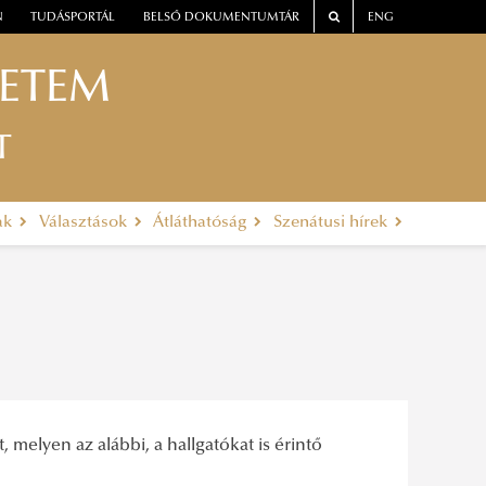
N
TUDÁSPORTÁL
BELSŐ DOKUMENTUMTÁR
ENG
YETEM
T
ak
Választások
Átláthatóság
Szenátusi hírek
, melyen az alábbi, a hallgatókat is érintő