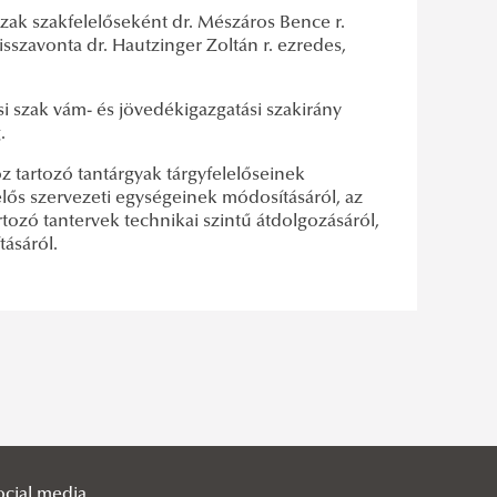
szak szakfelelőseként dr. Mészáros Bence r.
sszavonta dr. Hautzinger Zoltán r. ezredes,
i szak vám- és jövedékigazgatási szakirány
.
 tartozó tantárgyak tárgyfelelőseinek
elős szervezeti egységeinek módosításáról, az
ó tantervek technikai szintű átdolgozásáról,
ásáról.
ocial media