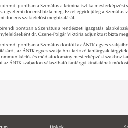
apirendi pontban a Szenátus a kriminalisztika mesterképzési 
, egyetemi docenst bízta meg. Ezzel egyidejűleg a Szenátus vi
mi docens szakfelelősi megbízatását.
pirendi pontban a Szenátus a rendészeti igazgatási alapképzés
nyfelelőseként dr. Czene-Polgár Viktória adjunktust bízta meg
napirendi pontban a Szenátus döntött az ÁNTK egyes szakjaihoz
ásáról, az ÁNTK egyes szakjaihoz tartozó tantárgyak tárgyfel
ommunikáció- és médiatudomány mesterképzési szakhoz tartoz
nt az ÁNTK szabadon választható tantárgyi kínálatának módosít
szum
Linkek
S