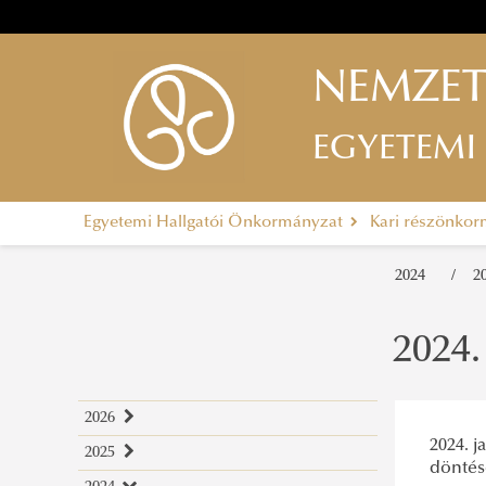
NEMZET
EGYETEMI
Egyetemi Hallgatói Önkormányzat
Kari részönko
2024
2
2024.
2026
2024. j
2025
2026. január
döntés