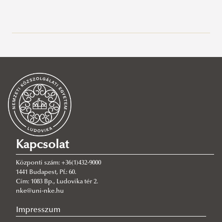
Szervezetünk
Hallgatói érdekképviselet
EHÖK elnöki köszöntő
Tisztségviselőink
Főbb tevékenységeink
Hallgatói Önkormányzatok Országos Konferenciája
Adminisztráció
(HÖOK)
Képzésfejlesztés
Kapcsolat
NKE Liga
Gazdasági ügyek
Központi szám: +36(1)432-9000
Kollégiumi ügyek
NKE Liga 2026 Tavasz
1441 Budapest, Pf.: 60.
Cím: 1083 Bp., Ludovika tér 2.
Kommunikáció
NKE Liga 2023 tavasz
nke@uni-nke.hu
Kultúra
NKE Liga Tippjáték 2023 tavasz
Impresszum
Rendezvényszervezés
NKE Liga 2022