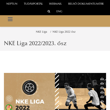
NEPTUN
TUDÁSPORTÁL
WEBMAIL
BELSŐ DOKUMENTUMTÁR
ENG
NEMZETI KÖZSZOLGÁLATI EGYETEM
EGYETEMI HALLGATÓI ÖNKORMÁNYZAT
NKE Liga
NKE Liga 2022 ősz
NKE Liga 2022/2023. ősz