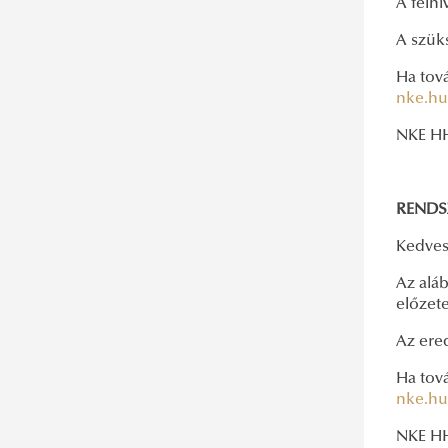
A felhí
A szük
Ha tov
nke.hu
NKE HH
RENDS
Kedves
Az aláb
előzet
Az er
Ha tov
nke.hu
NKE HH