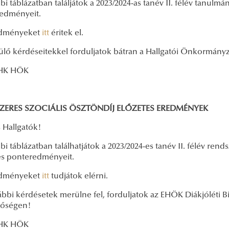
bi táblázatban találjátok a 2023/2024-as tanév II. félév tanulmá
edményeit.
edményeket
itt
éritek el.
ülő kérdéseitekkel forduljatok bátran a Hallgatói Önkormányz
HK HÖK
ZERES SZOCIÁLIS ÖSZTÖNDÍJ ELŐZETES EREDMÉNYEK
 Hallgatók!
bi táblázatban találhatjátok a 2023/2024-es tanév II. félév rend
es ponteredményeit.
edményeket
itt
tudjátok elérni.
ábbi kérdésetek merülne fel, forduljatok az EHÖK Diákjóléti 
tőségen!
HK HÖK