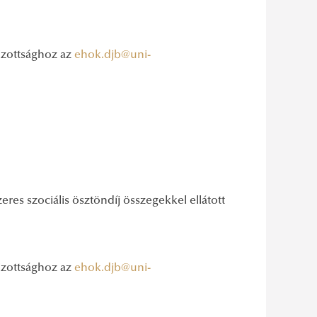
Bizottsághoz az
ehok.djb@uni-
zeres szociális ösztöndíj összegekkel ellátott
Bizottsághoz az
ehok.djb@uni-