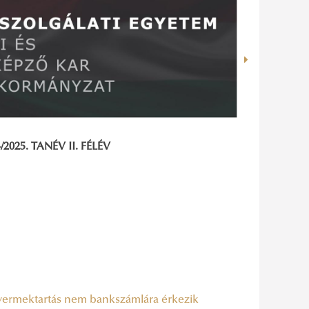
025. TANÉV II. FÉLÉV
 gyermektartás nem bankszámlára érkezik