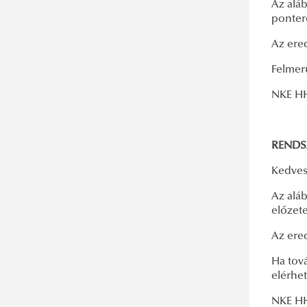
Az aláb
ponter
Az er
Felmer
NKE H
RENDS
Kedves
Az aláb
előzet
Az er
Ha tov
elérhe
NKE H