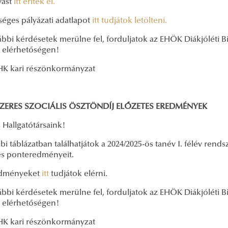
vást
itt éritek el.
séges pályázati adatlapot
itt tudjátok letölteni.
ábbi kérdésetek merülne fel, forduljatok az EHÖK Diákjóléti 
elérhetőségen!
K kari részönkormányzat
ZERES SZOCIÁLIS ÖSZTÖNDÍJ ELŐZETES EREDMÉNYEK
 Hallgatótársaink!
bi táblázatban találhatjátok a 2024/2025-ös tanév I. félév rends
es ponteredményeit.
edményeket
itt
tudjátok elérni.
ábbi kérdésetek merülne fel, forduljatok az EHÖK Diákjóléti 
elérhetőségen!
K kari részönkormányzat