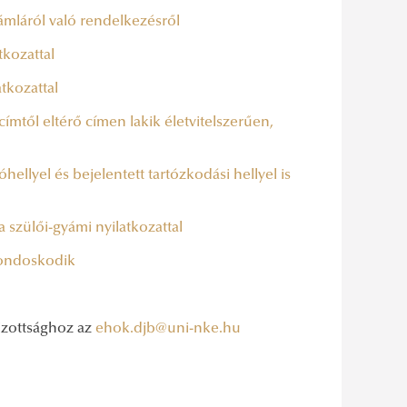
ámláról való rendelkezésről
kozattal
tkozattal
címtől eltérő címen lakik életvitelszerűen,
hellyel és bejelentett tartózkodási hellyel is
szülői-gyámi nyilatkozattal
gondoskodik
Bizottsághoz az
ehok.djb@uni-nke.hu