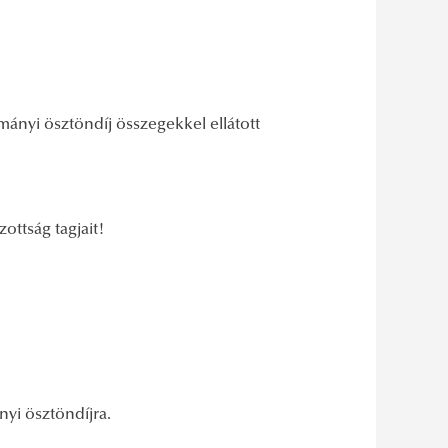
lmányi ösztöndíj összegekkel ellátott
ottság tagjait!
nyi ösztöndíjra.