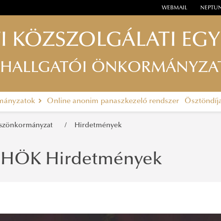
WEBMAIL
NEPTU
I KÖZSZOLGÁLATI EG
 HALLGATÓI ÖNKORMÁNYZA
rmányzatok
Online anonim panaszkezelő rendszer
Ösztöndíj
észönkormányzat
Hirdetmények
HÖK Hirdetmények