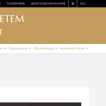
N
TUDÁSPORTÁL
BELSŐ DOKUMENTUMTÁR
ENG
YETEM
T
ak
Választások
Átláthatóság
Szenátusi hírek