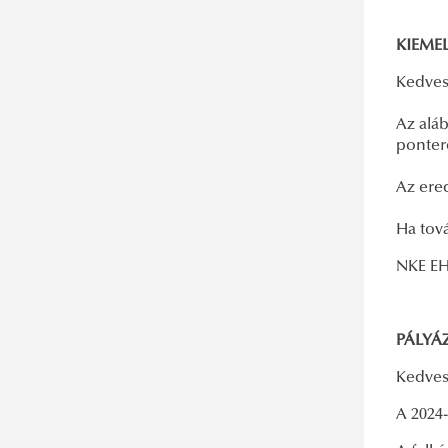
KIEME
Kedves
Az aláb
ponter
Az er
Ha tová
NKE E
PÁLYÁ
Kedves
A 2024-