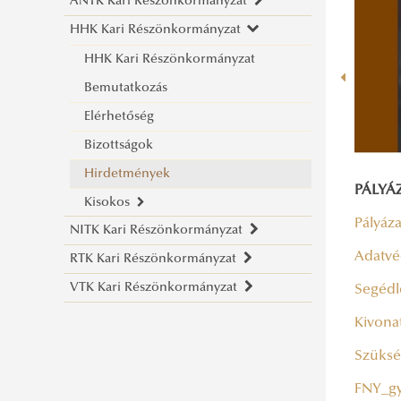
ÁNTK Kari Részönkormányzat
HHK Kari Részönkormányzat
Elérhetőség
ÁNTK Kari Részönkormányzat
HHK Kari Részönkormányzat
Bizottságok
Bemutatkozás
Hirdetmények
Elérhetőség
Bizottságok
Hirdetmények
PÁLYÁZ
Kisokos
Pályázat
NITK Kari Részönkormányzat
Hivatásos Kisokos
Adatvéd
RTK Kari Részönkormányzat
Elérhetőségek
Civil Kisokos
VTK Kari Részönkormányzat
NITK Mentorfelvétel
RTK Kari Részönkormányzat
Segédl
Bizottságok
Elérhetőség
VTK Kari Részönkormányzat
Kivona
Pályázatok
Elérhetőség
Szükség
Bizottságok
FNY_gy