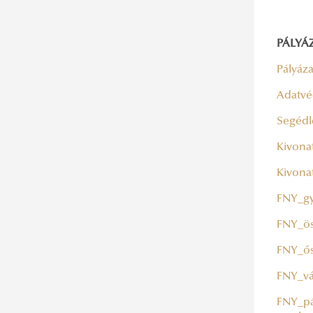
PÁLYÁZ
Pályázat
Adatvéd
Segédl
Kivona
Kivona
FNY_gy
FNY_ös
FNY_ős
FNY_vá
FNY_pál