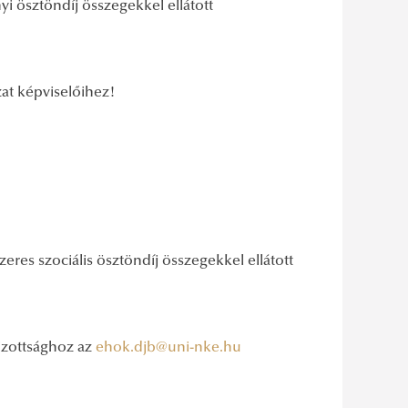
nyi ösztöndíj összegekkel ellátott
at képviselőihez!
szeres szociális ösztöndíj összegekkel ellátott
Bizottsághoz az
ehok.djb@uni-nke.hu