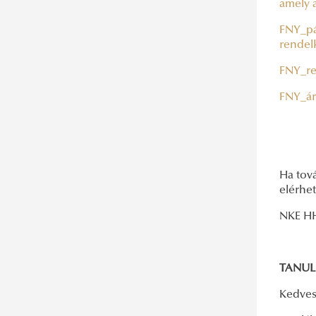
amely 
FNY_pál
rendel
FNY_re
FNY_ár
Ha tov
elérhe
NKE H
TANUL
Kedves