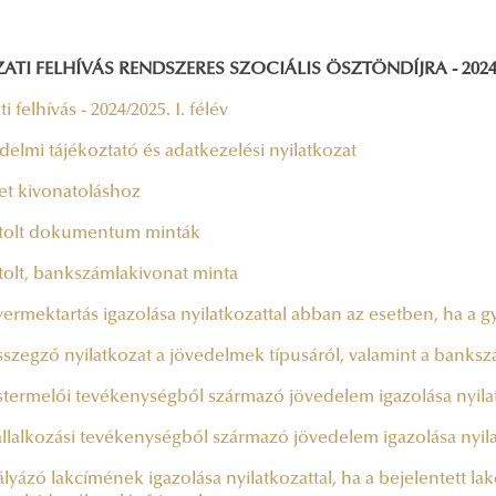
ATI FELHÍVÁS RENDSZERES SZOCIÁLIS ÖSZTÖNDÍJRA - 2024/2
i felhívás - 2024/2025. I. félév
elmi tájékoztató és adatkezelési nyilatkozat
et kivonatoláshoz
tolt dokumentum minták
tolt, bankszámlakivonat minta
ermektartás igazolása nyilatkozattal abban az esetben, ha a
szegző nyilatkozat a jövedelmek típusáról, valamint a banksz
termelői tevékenységből származó jövedelem igazolása nyilat
llalkozási tevékenységből származó jövedelem igazolása nyila
yázó lakcímének igazolása nyilatkozattal, ha a bejelentett lak