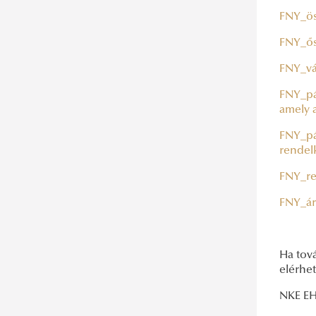
Hirdetmények
FNY_ös
FNY_ős
FNY_vá
FNY_pál
amely 
FNY_pál
rendel
FNY_re
FNY_ár
Ha tov
elérhe
NKE E