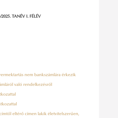
025. TANÉV I. FÉLÉV
 gyermektartás nem bankszámlára érkezik
ámláról való rendelkezésről
kozattal
tkozattal
címtől eltérő címen lakik életvitelszerűen,