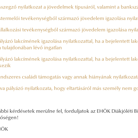
szegző nyilatkozat a jövedelmek típusáról, valamint a banksz
termelői tevékenységből származó jövedelem igazolása nyilat
llalkozási tevékenységből származó jövedelem igazolása nyila
yázó lakcímének igazolása nyilatkozattal, ha a bejelentett lak
a tulajdonában lévő ingatlan
yázó lakcímének igazolása nyilatkozattal, ha a bejelentett lakó
kezik
ndszeres családi támogatás vagy annak hiányának nyilatkozata 
va pályázó nyilatkozata, hogy eltartásáról más személy nem 
ábbi kérdésetek merülne fel, forduljatok az EHÖK Diákjóléti 
tőségen!
HÖK