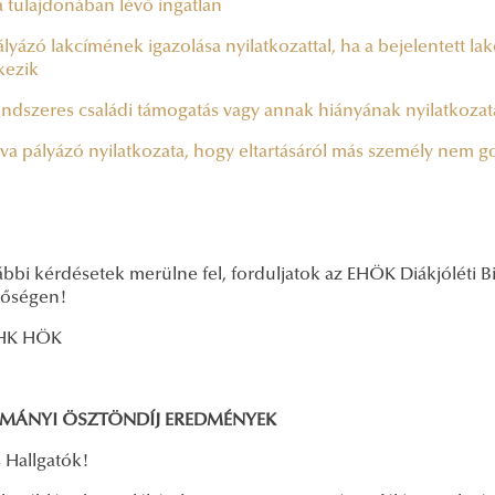
a tulajdonában lévő ingatlan
yázó lakcímének igazolása nyilatkozattal, ha a bejelentett lakó
kezik
ndszeres családi támogatás vagy annak hiányának nyilatkozata 
va pályázó nyilatkozata, hogy eltartásáról más személy nem 
ábbi kérdésetek merülne fel, forduljatok az EHÖK Diákjóléti 
tőségen!
HK HÖK
MÁNYI ÖSZTÖNDÍJ EREDMÉNYEK
 Hallgatók!