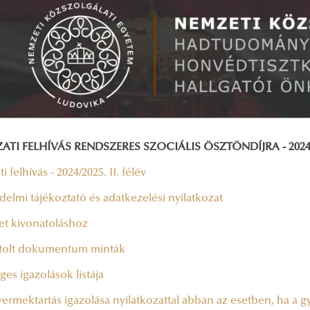
ATI FELHÍVÁS RENDSZERES SZOCIÁLIS ÖSZTÖNDÍJRA - 2024/2
i felhívás - 2024/2025. II. félév
elmi tájékoztató és adatkezelési nyilatkozat
et kivonatoláshoz
tolt dokumentum minták
es igazolások listája
ermektartás igazolása nyilatkozattal abban az esetben, ha a