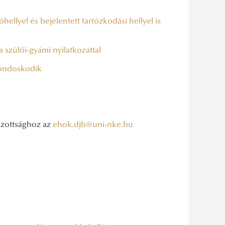
hellyel és bejelentett tartózkodási hellyel is
szülői-gyámi nyilatkozattal
gondoskodik
Bizottsághoz az
ehok.djb@uni-nke.hu