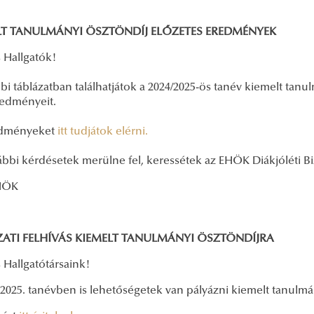
LT TANULMÁNYI ÖSZTÖNDÍJ ELŐZETES EREDMÉNYEK
 Hallgatók!
bi táblázatban találhatjátok a 2024/2025-ös tanév kiemelt tanu
edményeit.
edményeket
itt tudjátok elérni.
bbi kérdésetek merülne fel, keressétek az EHÖK Diákjóléti Biz
HÖK
ZATI FELHÍVÁS KIEMELT TANULMÁNYI ÖSZTÖNDÍJRA
 Hallgatótársaink!
2025. tanévben is lehetőségetek van pályázni kiemelt tanulmá