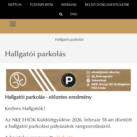
NEPTUN
TUDÁSPORTÁL
WEBMAIL
BELSŐ DOKUMENTUMTÁR
ENG
NEMZETI KÖZSZOLGÁLATI EGYETEM
EGYETEMI HALLGATÓI ÖNKORMÁNYZAT
Hallgatói parkolás
Hallgatói parkolás
Hallgatói parkolás - előzetes eredmény
Kedves Hallgatók!
Az NKE EHÖK Küldöttgyűlése 2026. február 18-án döntött
a hallgatói parkolási pályázatok rangsorolásáról.