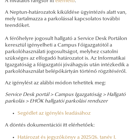
A hivatalos rangsor itt
elérhető
.
A Neptun-határozatok kiküldése ügyintézés alatt van,
mely tartalmazza a parkolással kapcsolatos további
teendőket.
A férőhelyre jogosult hallgató a Service Desk Portálon
keresztül igényelheti a Campus Főigazgatótól a
parkolóhasználati jogosultságot, melyhez csatolni
szükséges az elfogadó határozatot is. Az Informatikai
Igazgatóság a főigazgatói jóváhagyás után intézkedik a
parkolóhasználat belépőkártyán történő rögzítéséről.
Az igénylést az alábbi módon tehetitek meg:
Service Desk portál > Campus Igazgatóság > Hallgató
parkolás > EHÖK hallgatói parkolási rendszer
Segédlet az igénylés leadásához
A döntés dokumentációi itt elérhetőek:
Határozat és jegyzőkönyv a 2025/26. tanév I.