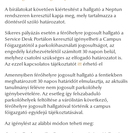
A bírálatokat követően kiértesítést a hallgató a Neptun
rendszeren keresztül kapja meg, mely tartalmazza a
döntésről szóló határozatot.
Sikeres pályázás esetén a férőhelyre jogosult hallgató a
Service Desk Portálon keresztül igényelheti a Campus
Főigazgatótól a parkolóhasználati jogosultságot, az
engedély kézhezvételétől számított 30 napon belül,
melyhez csatolni szükséges az elfogadó határozatot is.
Az ezzel kapcsolatos tájékoztatót
itt
érhető el
Amennyiben férőhelyre jogosult hallgató a fentiekben
meghatározott 30 napos határidőt elmulasztja, az aktuális
tanulmányi félévre nem jogosult parkolóhely
igénybevételére. Az esetleg így felszabaduló
parkolóhelyek feltöltése a várólistán következő,
férőhelyre jogosult hallgatóval történik a campus
főigazgató egyidejű tájékoztatásával.
Az igénylést az alábbi módon teheti meg: