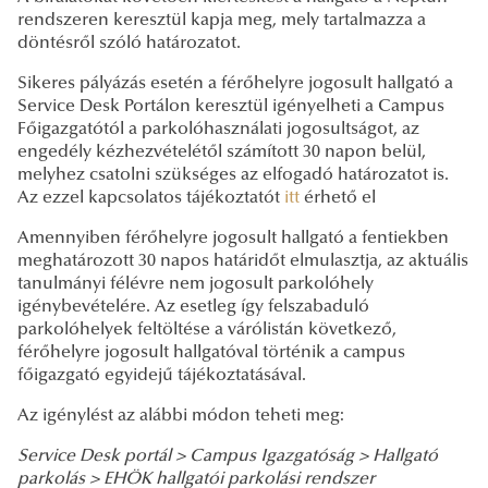
rendszeren keresztül kapja meg, mely tartalmazza a
döntésről szóló határozatot.
Sikeres pályázás esetén a férőhelyre jogosult hallgató a
Service Desk Portálon keresztül igényelheti a Campus
Főigazgatótól a parkolóhasználati jogosultságot, az
engedély kézhezvételétől számított 30 napon belül,
melyhez csatolni szükséges az elfogadó határozatot is.
Az ezzel kapcsolatos tájékoztatót
itt
érhető el
Amennyiben férőhelyre jogosult hallgató a fentiekben
meghatározott 30 napos határidőt elmulasztja, az aktuális
tanulmányi félévre nem jogosult parkolóhely
igénybevételére. Az esetleg így felszabaduló
parkolóhelyek feltöltése a várólistán következő,
férőhelyre jogosult hallgatóval történik a campus
főigazgató egyidejű tájékoztatásával.
Az igénylést az alábbi módon teheti meg:
Service Desk portál >
Campus Igazgatóság >
Hallgató
parkolás >
EHÖK hallgatói parkolási rendszer