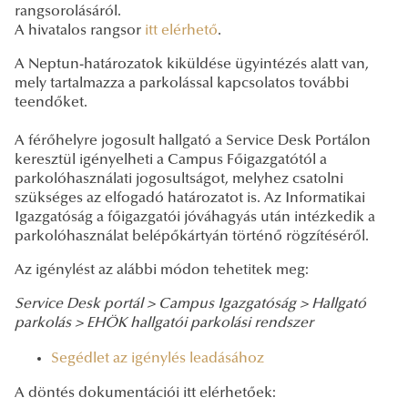
rangsorolásáról.
A hivatalos rangsor
itt elérhető
.
A Neptun-határozatok kiküldése ügyintézés alatt van,
mely tartalmazza a parkolással kapcsolatos további
teendőket.
A férőhelyre jogosult hallgató a Service Desk Portálon
keresztül igényelheti a Campus Főigazgatótól a
parkolóhasználati jogosultságot, melyhez csatolni
szükséges az elfogadó határozatot is. Az Informatikai
Igazgatóság a főigazgatói jóváhagyás után intézkedik a
parkolóhasználat belépőkártyán történő rögzítéséről.
Az igénylést az alábbi módon tehetitek meg:
Service Desk portál >
Campus Igazgatóság >
Hallgató
parkolás >
EHÖK hallgatói parkolási rendszer
Segédlet az igénylés leadásához
A döntés dokumentációi itt elérhetőek: