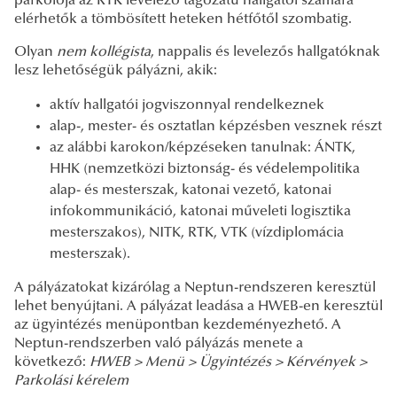
parkolója az RTK levelező tagozatú hallgatói számára
elérhetők a tömbösített heteken hétfőtől szombatig.
Olyan
nem kollégista
, nappalis és levelezős hallgatóknak
lesz lehetőségük pályázni, akik:
aktív hallgatói jogviszonnyal rendelkeznek
alap-, mester- és osztatlan képzésben vesznek részt
az alábbi karokon/képzéseken tanulnak: ÁNTK,
HHK (nemzetközi biztonság- és védelempolitika
alap- és mesterszak, katonai vezető, katonai
infokommunikáció, katonai műveleti logisztika
mesterszakos), NITK, RTK, VTK (vízdiplomácia
mesterszak).
A pályázatokat kizárólag a Neptun-rendszeren keresztül
lehet benyújtani. A pályázat leadása a HWEB-en keresztül
az ügyintézés menüpontban kezdeményezhető. A
Neptun-rendszerben való pályázás menete a
következő:
HWEB > Menü > Ügyintézés > Kérvények >
Parkolási kérelem