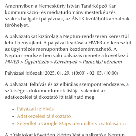
Amennyiben a Nemeskürty István Tanárképző Kar
kommunikáció- és médiatudomány mesterképzés
szakos hallgatói pályáznak, az ÁNTK kvótából kaphatnak
férőhelyet.
A pályázatokat kizárólag a Neptun-rendszeren keresztül
lehet benyújtani. A pályázat leadása a HWEB-en keresztül
az ügyintézés menüpontban kezdeményezhető. A
Neptun-rendszerben való pályázás menete a következő:
HWEB > Ügyintézés > Kérvények > Parkolási kérelem
Pályázási időszak: 2025. 01. 29. (10:00) - 02. 05. (10:00)
A pályázati felhívás és az elbírálás szempontrendszere, a
szükséges dokumentumok listája, valamint az
adatkezelési tájékoztató itt található meg:
Pályázati felhívás
Adatkezelési tájékoztató
Segédlet a Google Maps útvonalterv csatolásához
A bírálatokat követően kiértesítést a hallgató a Neptun