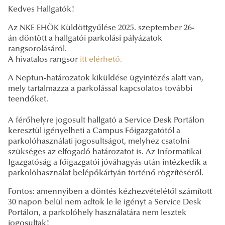
Kedves Hallgatók!
Az NKE EHÖK Küldöttgyűlése 2025. szeptember 26-
án döntött a hallgatói parkolási pályázatok
rangsorolásáról.
A hivatalos rangsor
itt elérhető.
A Neptun-határozatok kiküldése ügyintézés alatt van,
mely tartalmazza a parkolással kapcsolatos további
teendőket.
A férőhelyre jogosult hallgató a Service Desk Portálon
keresztül igényelheti a Campus Főigazgatótól a
parkolóhasználati jogosultságot, melyhez csatolni
szükséges az elfogadó határozatot is. Az Informatikai
Igazgatóság a főigazgatói jóváhagyás után intézkedik a
parkolóhasználat belépőkártyán történő rögzítéséről.
Fontos: amennyiben a döntés kézhezvételétől számított
30 napon belül nem adtok le le igényt a Service Desk
Portálon, a parkolóhely használatára nem lesztek
jogosultak!