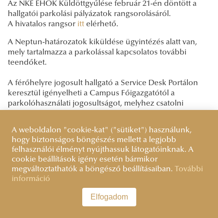
Az NKE EHÖK Küldöttgyűlése február 21-én döntött a
hallgatói parkolási pályázatok rangsorolásáról.
A hivatalos rangsor
itt
elérhető.
A Neptun-határozatok kiküldése ügyintézés alatt van,
mely tartalmazza a parkolással kapcsolatos további
teendőket.
A férőhelyre jogosult hallgató a Service Desk Portálon
keresztül igényelheti a Campus Főigazgatótól a
parkolóhasználati jogosultságot, melyhez csatolni
szükséges az elfogadó határozatot is. Az Informatikai
Igazgatóság a főigazgatói jóváhagyás után intézkedik a
A weboldalon "cookie-kat" ("sütiket") használunk,
parkolóhasználat belépőkártyán történő rögzítéséről.
hogy biztonságos böngészés mellett a legjobb
felhasználói élményt nyújthassuk látogatóinknak. A
Az igénylést az alábbi módon tehetitek meg:
cookie beállítások igény esetén bármikor
megváltoztathatók a böngésző beállításaiban.
További
Service Desk portál >
Campus Igazgatóság >
Hallgató
információ
parkolás >
EHÖK hallgatói parkolási rendszer
Elfogadom
A döntés dokumentációi itt elérhetőek:
Határozat a 2022/23. tanév II. szemeszterére szóló