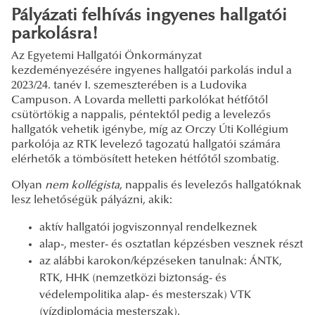
Pályázati felhívás ingyenes hallgatói
parkolásra!
Az Egyetemi Hallgatói Önkormányzat
kezdeményezésére ingyenes hallgatói parkolás indul a
2023/24. tanév I. szemeszterében is a Ludovika
Campuson. A Lovarda melletti parkolókat hétfőtől
csütörtökig a nappalis, péntektől pedig a levelezős
hallgatók vehetik igénybe, míg az Orczy Úti Kollégium
parkolója az RTK levelező tagozatú hallgatói számára
elérhetők a tömbösített heteken hétfőtől szombatig.
Olyan
nem kollégista
, nappalis és levelezős hallgatóknak
lesz lehetőségük pályázni, akik:
aktív hallgatói jogviszonnyal rendelkeznek
alap-, mester- és osztatlan képzésben vesznek részt
az alábbi karokon/képzéseken tanulnak: ÁNTK,
RTK, HHK (nemzetközi biztonság- és
védelempolitika alap- és mesterszak) VTK
(vízdiplomácia mesterszak).