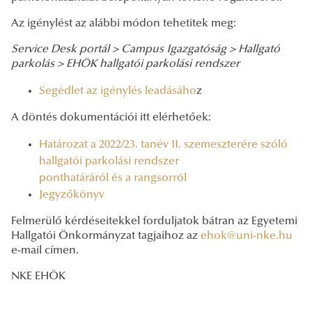
Az igénylést az alábbi módon tehetitek meg:
Service Desk portál >
Campus Igazgatóság >
Hallgató
parkolás >
EHÖK hallgatói parkolási rendszer
Segédlet az igénylés leadásáho
z
A döntés dokumentációi itt elérhetőek:
Határozat a 2022/23. tanév II. szemeszterére szóló
hallgatói parkolási rendszer
ponthatáráról és a rangsorról
Jegyzőkönyv
Felmerülő kérdéseitekkel forduljatok bátran az Egyetemi
Hallgatói Önkormányzat tagjaihoz az
ehok@uni-nke.hu
e-mail címen.
NKE EHÖK