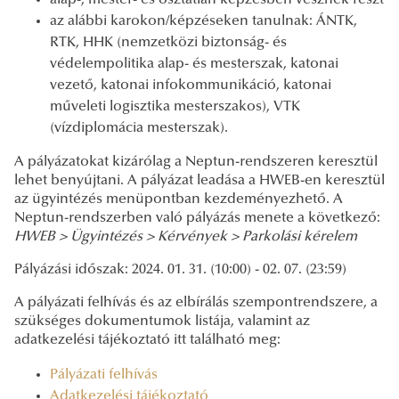
alap-, mester- és osztatlan képzésben vesznek részt
az alábbi karokon/képzéseken tanulnak: ÁNTK,
RTK, HHK (nemzetközi biztonság- és
védelempolitika alap- és mesterszak, katonai
vezető, katonai infokommunikáció, katonai
műveleti logisztika mesterszakos), VTK
(vízdiplomácia mesterszak).
A pályázatokat kizárólag a Neptun-rendszeren keresztül
lehet benyújtani. A pályázat leadása a HWEB-en keresztül
az ügyintézés menüpontban kezdeményezhető. A
Neptun-rendszerben való pályázás menete a következő:
HWEB > Ügyintézés > Kérvények > Parkolási kérelem
Pályázási időszak: 2024. 01. 31. (10:00) - 02. 07. (23:59)
A pályázati felhívás és az elbírálás szempontrendszere, a
szükséges dokumentumok listája, valamint az
adatkezelési tájékoztató itt található meg:
Pályázati felhívás
Adatkezelési tájékoztató