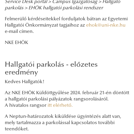
Service Desk portál >
Campus Igazgatóság >
Hallgató
parkolás >
EHÖK hallgatói parkolási rendszer
Felmerülő kérdéseitekkel forduljatok bátran az Egyetemi
Hallgatói Önkormányzat tagjaihoz az
ehok@uni-nke.hu
e-mail címen.
NKE EHÖK
Hallgatói parkolás - előzetes
eredmény
Kedves Hallgatók!
Az NKE EHÖK Küldöttgyűlése 2024. február 21-én döntött
a hallgatói parkolási pályázatok rangsorolásáról.
A hivatalos rangsor
itt elérhető.
A Neptun-határozatok kiküldése ügyintézés alatt van,
mely tartalmazza a parkolással kapcsolatos további
teendőket.