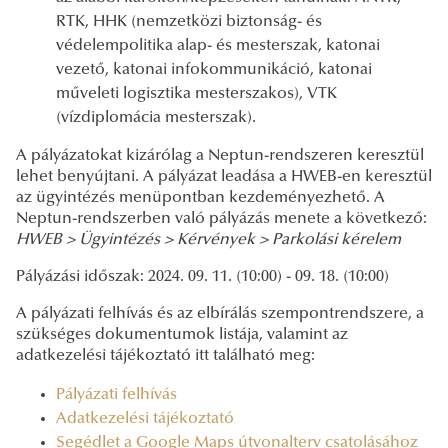
RTK, HHK (nemzetközi biztonság- és
védelempolitika alap- és mesterszak, katonai
vezető, katonai infokommunikáció, katonai
műveleti logisztika mesterszakos), VTK
(vízdiplomácia mesterszak).
A pályázatokat kizárólag a Neptun-rendszeren keresztül
lehet benyújtani. A pályázat leadása a HWEB-en keresztül
az ügyintézés menüpontban kezdeményezhető. A
Neptun-rendszerben való pályázás menete a következő:
HWEB > Ügyintézés > Kérvények > Parkolási kérelem
Pályázási időszak: 2024. 09. 11. (10:00) - 09. 18. (10:00)
A pályázati felhívás és az elbírálás szempontrendszere, a
szükséges dokumentumok listája, valamint az
adatkezelési tájékoztató itt található meg:
Pályázati felhívás
Adatkezelési tájékoztató
Segédlet a Google Maps útvonalterv csatolásához