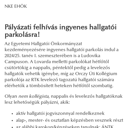
NKE EHÖK
Pályázati felhívás ingyenes hallgatói
parkolásra!
Az Egyetemi Hallgatói Önkormányzat
kezdeményezésére ingyenes hallgatói parkolás indul a
2024/25. tanév I. szemeszterében is a Ludovika
Campuson. A Lovarda melletti parkolókat hétfőtől
csütörtökig a nappalis, péntektől pedig a levelezős
hallgatók vehetik igénybe, míg az Orczy Úti Kollégium
parkolója az RTK levelező tagozatú hallgatói számára
elérhetők a tömbösített heteken hétfőtől szombatig.
Olyan
nem kollégista
, nappalis és levelezős hallgatóknak
lesz lehetőségük pályázni, akik:
aktív hallgatói jogviszonnyal rendelkeznek
alap-, mester- és osztatlan képzésben vesznek részt
az alábbi karokon/képzéseken tanulnak: ÁNTK,