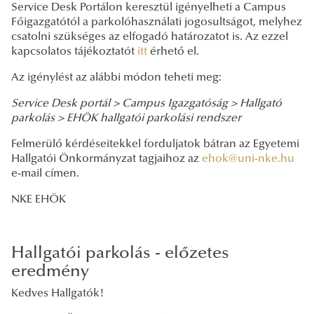
Service Desk Portálon keresztül igényelheti a Campus
Főigazgatótól a parkolóhasználati jogosultságot, melyhez
csatolni szükséges az elfogadó határozatot is. Az ezzel
kapcsolatos tájékoztatót
itt
érhető el.
Az igénylést az alábbi módon teheti meg:
Service Desk portál >
Campus Igazgatóság >
Hallgató
parkolás >
EHÖK hallgatói parkolási rendszer
Felmerülő kérdéseitekkel forduljatok bátran az Egyetemi
Hallgatói Önkormányzat tagjaihoz az
ehok@uni-nke.hu
e-mail címen.
NKE EHÖK
Hallgatói parkolás - előzetes
eredmény
Kedves Hallgatók!