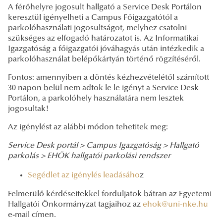
A férőhelyre jogosult hallgató a Service Desk Portálon
keresztül igényelheti a Campus Főigazgatótól a
parkolóhasználati jogosultságot, melyhez csatolni
szükséges az elfogadó határozatot is. Az Informatikai
Igazgatóság a főigazgatói jóváhagyás után intézkedik a
parkolóhasználat belépőkártyán történő rögzítéséről.
Fontos: amennyiben a döntés kézhezvételétől számított
30 napon belül nem adtok le le igényt a Service Desk
Portálon, a parkolóhely használatára nem lesztek
jogosultak!
Az igénylést az alábbi módon tehetitek meg:
Service Desk portál >
Campus Igazgatóság >
Hallgató
parkolás >
EHÖK hallgatói parkolási rendszer
Segédlet az igénylés leadásáho
z
Felmerülő kérdéseitekkel forduljatok bátran az Egyetemi
Hallgatói Önkormányzat tagjaihoz az
ehok@uni-nke.hu
e-mail címen.