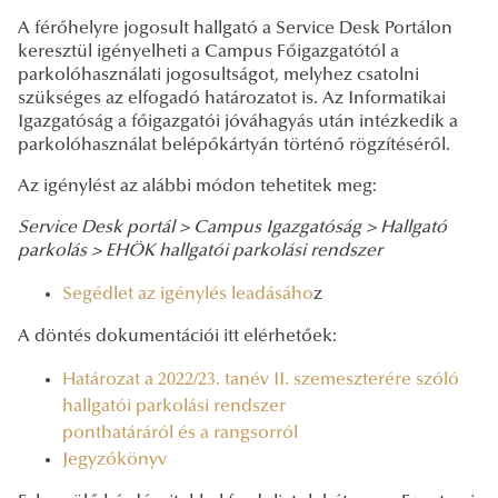
A férőhelyre jogosult hallgató a Service Desk Portálon
keresztül igényelheti a Campus Főigazgatótól a
parkolóhasználati jogosultságot, melyhez csatolni
szükséges az elfogadó határozatot is. Az Informatikai
Igazgatóság a főigazgatói jóváhagyás után intézkedik a
parkolóhasználat belépőkártyán történő rögzítéséről.
Az igénylést az alábbi módon tehetitek meg:
Service Desk portál >
Campus Igazgatóság >
Hallgató
parkolás >
EHÖK hallgatói parkolási rendszer
Segédlet az igénylés leadásáho
z
A döntés dokumentációi itt elérhetőek:
Határozat a 2022/23. tanév II. szemeszterére szóló
hallgatói parkolási rendszer
ponthatáráról és a rangsorról
Jegyzőkönyv