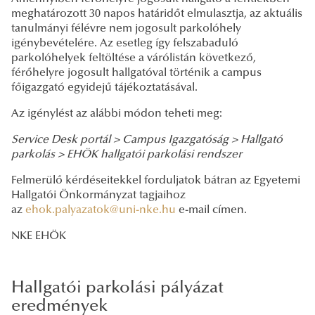
meghatározott 30 napos határidőt elmulasztja, az aktuális
tanulmányi félévre nem jogosult parkolóhely
igénybevételére. Az esetleg így felszabaduló
parkolóhelyek feltöltése a várólistán következő,
férőhelyre jogosult hallgatóval történik a campus
főigazgató egyidejű tájékoztatásával.
Az igénylést az alábbi módon teheti meg:
Service Desk portál > Campus Igazgatóság > Hallgató
parkolás > EHÖK hallgatói parkolási rendszer
Felmerülő kérdéseitekkel forduljatok bátran az Egyetemi
Hallgatói Önkormányzat tagjaihoz
az
ehok.palyazatok@uni-nke.hu
e-mail címen.
NKE EHÖK
Hallgatói parkolási pályázat
eredmények