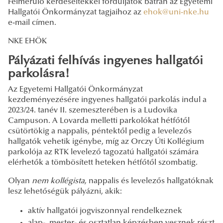
Felmerülő kérdéseitekkel forduljatok bátran az Egyetemi
Hallgatói Önkormányzat tagjaihoz az
ehok@uni-nke.hu
e-mail címen.
NKE EHÖK
Pályázati felhívás ingyenes hallgatói
parkolásra!
Az Egyetemi Hallgatói Önkormányzat
kezdeményezésére ingyenes hallgatói parkolás indul a
2023/24. tanév II. szemeszterében is a Ludovika
Campuson. A Lovarda melletti parkolókat hétfőtől
csütörtökig a nappalis, péntektől pedig a levelezős
hallgatók vehetik igénybe, míg az Orczy Úti Kollégium
parkolója az RTK levelező tagozatú hallgatói számára
elérhetők a tömbösített heteken hétfőtől szombatig.
Olyan
nem kollégista
, nappalis és levelezős hallgatóknak
lesz lehetőségük pályázni, akik:
aktív hallgatói jogviszonnyal rendelkeznek