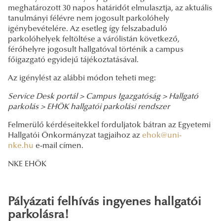
meghatározott 30 napos határidőt elmulasztja, az aktuális
tanulmányi félévre nem jogosult parkolóhely
igénybevételére. Az esetleg így felszabaduló
parkolóhelyek feltöltése a várólistán következő,
férőhelyre jogosult hallgatóval történik a campus
főigazgató egyidejű tájékoztatásával.
Az igénylést az alábbi módon teheti meg:
Service Desk portál > Campus Igazgatóság > Hallgató
parkolás > EHÖK hallgatói parkolási rendszer
Felmerülő kérdéseitekkel forduljatok bátran az Egyetemi
Hallgatói Önkormányzat tagjaihoz az
ehok@uni-
nke.hu
e-mail címen.
NKE EHÖK
Pályázati felhívás ingyenes hallgatói
parkolásra!