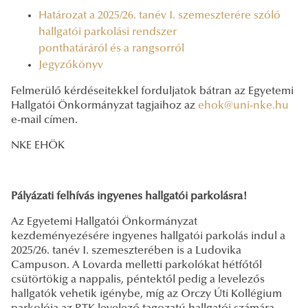
Határozat a 2025/26. tanév I. szemeszterére szóló
hallgatói parkolási rendszer
ponthatáráról és a rangsorról
Jegyzőkönyv
Felmerülő kérdéseitekkel forduljatok bátran az Egyetemi
Hallgatói Önkormányzat tagjaihoz az
ehok@uni-nke.hu
e-mail címen.
NKE EHÖK
Pályázati felhívás ingyenes hallgatói parkolásra!
Az Egyetemi Hallgatói Önkormányzat
kezdeményezésére ingyenes hallgatói parkolás indul a
2025/26. tanév I. szemeszterében is a Ludovika
Campuson. A Lovarda melletti parkolókat hétfőtől
csütörtökig a nappalis, péntektől pedig a levelezős
hallgatók vehetik igénybe, míg az Orczy Úti Kollégium