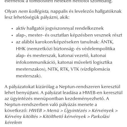
elérhetők a tömbösített heteken hétfőtől szombatig.
Olyan
nem kollégista
, nappalis és levelezős hallgatóknak
lesz lehetőségük pályázni, akik:
aktív hallgatói jogviszonnyal rendelkeznek
alap-, mester- és osztatlan képzésben vesznek részt
az alábbi karokon/képzéseken tanulnak: ÁNTK,
HHK (nemzetközi biztonság- és védelempolitika
alap- és mesterszak, katonai vezető, katonai
infokommunikáció, katonai műveleti logisztika
mesterszakos), NITK, RTK, VTK (vízdiplomácia
mesterszak).
A pályázatokat kizárólag a Neptun-rendszeren keresztül
lehet benyújtani. A pályázat leadása a HWEB-en keresztül
az ügyintézés menüpontban kezdeményezhető. A
Neptun-rendszerben való pályázás menete a
következő:
HWEB > Menü > Ügyintézés > Kérvények >
Kérvény kitöltés > Kitölthető kérvények > Parkolási
kérelem