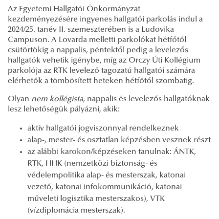
Az Egyetemi Hallgatói Önkormányzat
kezdeményezésére ingyenes hallgatói parkolás indul a
2024/25. tanév II. szemeszterében is a Ludovika
Campuson. A Lovarda melletti parkolókat hétfőtől
csütörtökig a nappalis, péntektől pedig a levelezős
hallgatók vehetik igénybe, míg az Orczy Úti Kollégium
parkolója az RTK levelező tagozatú hallgatói számára
elérhetők a tömbösített heteken hétfőtől szombatig.
Olyan
nem kollégista
, nappalis és levelezős hallgatóknak
lesz lehetőségük pályázni, akik:
aktív hallgatói jogviszonnyal rendelkeznek
alap-, mester- és osztatlan képzésben vesznek részt
az alábbi karokon/képzéseken tanulnak: ÁNTK,
RTK, HHK (nemzetközi biztonság- és
védelempolitika alap- és mesterszak, katonai
vezető, katonai infokommunikáció, katonai
műveleti logisztika mesterszakos), VTK
(vízdiplomácia mesterszak).