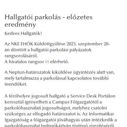
Hallgatói parkolás - előzetes
eredmény
Kedves Hallgatók!
Az NKE EHÖK Küldöttgyűlése 2023. szeptember 20-
án döntött a hallgatói parkolási pályázatok
rangsorolásáról.
A hivatalos rangsor
itt
elérhető.
A Neptun-határozatok kiküldése ügyintézés alatt van,
mely tartalmazza a parkolással kapcsolatos további
teendőket.
A férőhelyre jogosult hallgató a Service Desk Portálon
keresztül igényelheti a Campus Főigazgatótól a
parkolóhasználati jogosultságot, melyhez csatolni
szükséges az elfogadó határozatot is. Az Informatikai
Igazgatóság a főigazgatói jóváhagyás után intézkedik a
parkolóhasználat belépőkártyán történő rögzítéséről.