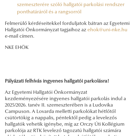
szemeszterére szóló hallgatói parkolási rendszer
ponthatáráról és a rangsorról
Felmerülő kérdéseitekkel forduljatok bátran az Egyetemi
Hallgatói Önkormányzat tagjaihoz az
ehok@uni-nke.hu
e-mail címen.
NKE EHÖK
Pályázati felhívás ingyenes hallgatói parkolásra!
Az Egyetemi Hallgatói Önkormányzat
kezdeményezésére ingyenes hallgatói parkolás indul a
2025/2026. tanév II. szemeszterében is a Ludovika
Campuson. A Lovarda melletti parkolókat hétfőtől
csütörtökig a nappalis, péntektől pedig a levelezős
hallgatók vehetik igénybe, míg az Orczy Úti Kollégium
parkolója az RTK levelező tagozatú hallgatói számára