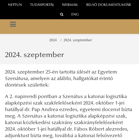
NEPTUN
TUDÁSPORTÁL
WEBMAIL
BELSŐ DOKUMENTUMTÁR
ENG
NEMZETI KÖZSZOLGÁLATI EGYETEM
EGYETEMI HALLGATÓI ÖNKORMÁNYZAT
2024
2024. szeptember
2024. szeptember
2024. szeptember 25-én tartotta ülését az Egyetem
Szenátusa, amelyen az alábbi, hallgatókat érintő
döntések születtek:
A 2. napirendi pontban a Szenátus a katonai logisztika
alapképzési szak szakfelelőseként 2024. október 1-jei
hatállyal dr. Pap Andrea ezredes, egyetemi docenst bízta
meg. A Szenátus a katonai logisztika alapképzési szak,
katonai közlekedési szakirány szakirányfelelőseként
2024. október 1-jei hatállyal dr. Fábos Róbert alezredes,
adjunktust bízta meg, továbbá a katonai felsővezető