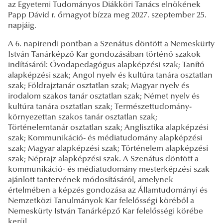
az Egyetemi Tudományos Diákköri Tanács elnökének
Papp Dávid r. őrnagyot bízza meg 2027. szeptember 25.
napjáig.
A 6. napirendi pontban a Szenátus döntött a Nemeskürty
István Tanárképző Kar gondozásában történő szakok
indításáról: Óvodapedagógus alapképzési szak; Tanító
alapképzési szak; Angol nyelv és kultúra tanára osztatlan
szak; Földrajztanár osztatlan szak; Magyar nyelv és
irodalom szakos tanár osztatlan szak; Német nyelv és
kultúra tanára osztatlan szak; Természettudomány-
környezettan szakos tanár osztatlan szak;
Történelemtanár osztatlan szak; Anglisztika alapképzési
szak; Kommunikáció- és médiatudomány alapképzési
szak; Magyar alapképzési szak; Történelem alapképzési
szak; Néprajz alapképzési szak. A Szenátus döntött a
kommunikáció- és médiatudomány mesterképzési szak
ajánlott tantervének módosításáról, amelynek
értelmében a képzés gondozása az Államtudományi és
Nemzetközi Tanulmányok Kar felelősségi köréből a
Nemeskürty István Tanárképző Kar felelősségi körébe
kerül.