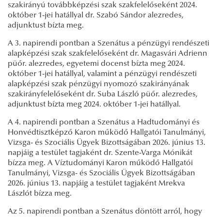
szakirányú továbbképzési szak szakfelelőseként 2024.
október 1-jei hatállyal dr. Szabó Sándor alezredes,
adjunktust bízta meg.
A 3. napirendi pontban a Szenátus a pénzügyi rendészeti
alapképzési szak szakfelelőseként dr. Magasvári Adrienn
püőr. alezredes, egyetemi docenst bízta meg 2024.
október 1-jei hatállyal, valamint a pénzügyi rendészeti
alapképzési szak pénzügyi nyomozó szakirányának
szakirányfelelőseként dr. Suba László püőr. alezredes,
adjunktust bízta meg 2024. október 1-jei hatállyal.
A 4. napirendi pontban a Szenátus a Hadtudományi és
Honvédtisztképző Karon működő Hallgatói Tanulmányi,
Vizsga- és Szociális Ügyek Bizottságában 2026. június 13.
napjáig a testület tagjaként dr. Szente-Varga Mónikát
bízza meg. A Víztudományi Karon működő Hallgatói
Tanulmányi, Vizsga- és Szociális Ügyek Bizottságában
2026. június 13. napjáig a testület tagjaként Mrekva
Lászlót bízza meg.
Az 5. napirendi pontban a Szenátus döntött arról, hogy