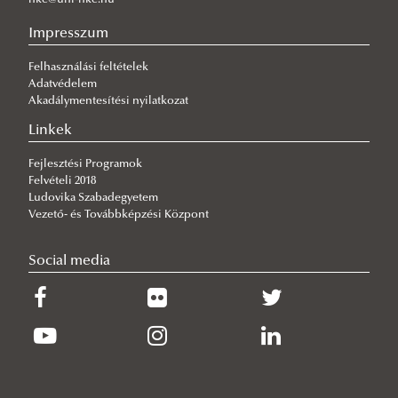
2025. október
2024. október
Impresszum
2025. november
2024. november
Felhasználási feltételek
2025. december
2024. december
Adatvédelem
Akadálymentesítési nyilatkozat
Linkek
Fejlesztési Programok
Felvételi 2018
Ludovika Szabadegyetem
Vezető- és Továbbképzési Központ
Social media