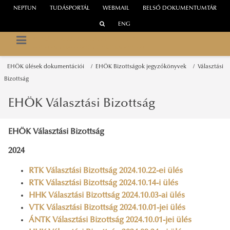
NEPTUN
TUDÁSPORTÁL
WEBMAIL
BELSŐ DOKUMENTUMTÁR
ENG
NEMZETI KÖZSZOLGÁLATI EGYETEM
EGYETEMI HALLGATÓI ÖNKORMÁNYZAT
EHÖK ülések dokumentációi
EHÖK Bizottságok jegyzőkönyvek
Választási
Bizottság
EHÖK Választási Bizottság
EHÖK Választási Bizottság
2024
RTK Választási Bizottság 2024.10.22-ei ülés
RTK Választási Bizottság 2024.10.14-i ülés
HHK Választási Bizottság 2024.10.03-ai ülés
VTK Választási Bizottság 2024.10.01-jei ülés
ÁNTK Választási Bizottság 2024.10.01-jei ülés