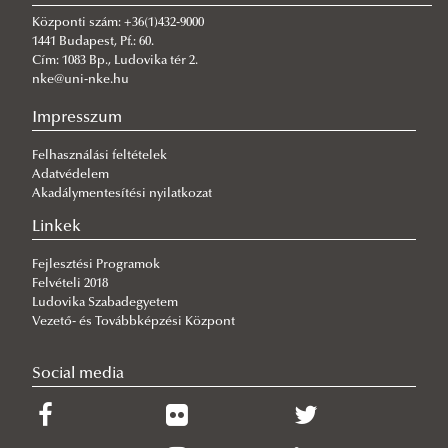
EHÖK Nemzetközi Bizottság
Központi szám: +36(1)432-9000
EHÖK Diákjóléti Bizottság
1441 Budapest, Pf.: 60.
Cím: 1083 Bp., Ludovika tér 2.
EHÖK Ösztöndíjbíráló Bizottság
nke@uni-nke.hu
Választási Bizottság
Impresszum
ÁNTK Kari Részönkormányzat ülései
Felhasználási feltételek
HHK Kari Részönkormányzat ülései
Adatvédelem
NITK Kari Részönkormányzat ülései
Akadálymentesítési nyilatkozat
RTK Kari Részönkormányzat ülései
Linkek
VTK Kari Részönkormányzat ülései
Fejlesztési Programok
Felvételi 2018
Ludovika Szabadegyetem
Vezető- és Továbbképzési Központ
Social media