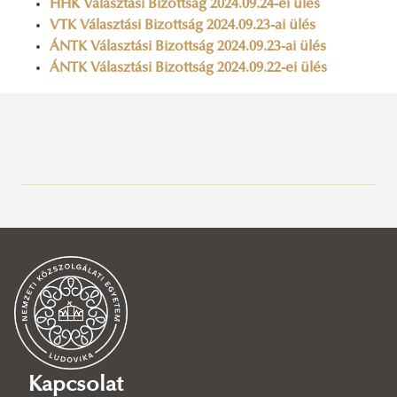
HHK Választási Bizottság 2024.09.24-ei ülés
VTK Választási Bizottság 2024.09.23-ai ülés
ÁNTK Választási Bizottság 2024.09.23-ai ülés
ÁNTK Választási Bizottság 2024.09.22-ei ülés
Szabályzatok
EHÖK év végi beszámolók
EHÖK ülések dokumentációi
EHÖK Küldöttgyűlés ülések
EHÖK Elnökségi ülések
EHÖK Bizottságok jegyzőkönyvek
EHÖK Egyetemi Kollégiumi Bizottság
Kapcsolat