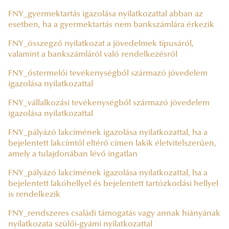
FNY_gyermektartás igazolása nyilatkozattal abban az
esetben, ha a gyermektartás nem bankszámlára érkezik
FNY_összegző nyilatkozat a jövedelmek típusáról,
valamint a bankszámláról való rendelkezésről
FNY_őstermelői tevékenységből származó jövedelem
igazolása nyilatkozattal
FNY_vállalkozási tevékenységből származó jövedelem
igazolása nyilatkozattal
FNY_pályázó lakcímének igazolása nyilatkozattal, ha a
bejelentett lakcímtől eltérő címen lakik életvitelszerűen,
amely a tulajdonában lévő ingatlan
FNY_pályázó lakcímének igazolása nyilatkozattal, ha a
bejelentett lakóhellyel és bejelentett tartózkodási hellyel
is rendelkezik
FNY_rendszeres családi támogatás vagy annak hiányának
nyilatkozata szülői-gyámi nyilatkozattal