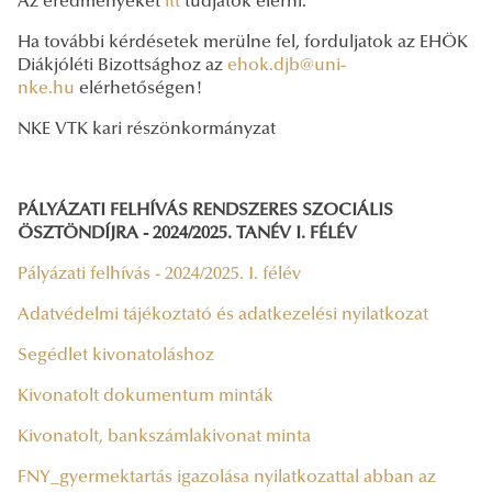
Az eredményeket
itt
tudjátok elérni.
Ha további kérdésetek merülne fel, forduljatok az EHÖK
Diákjóléti Bizottsághoz az
ehok.djb@uni-
nke.hu
elérhetőségen!
NKE VTK kari részönkormányzat
PÁLYÁZATI FELHÍVÁS RENDSZERES SZOCIÁLIS
ÖSZTÖNDÍJRA - 2024/2025. TANÉV I. FÉLÉV
Pályázati felhívás - 2024/2025. I. félév
Adatvédelmi tájékoztató és adatkezelési nyilatkozat
Segédlet kivonatoláshoz
Kivonatolt dokumentum minták
Kivonatolt, bankszámlakivonat minta
FNY_gyermektartás igazolása nyilatkozattal abban az