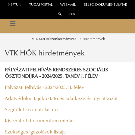
NEPTUN
TUDÁSPORTÁL
WEBMAIL
BELSŐ DOKUMENTUMTÁR
ENG
NEMZETI KÖZSZOLGÁLATI EGYETEM
EGYETEMI HALLGATÓI ÖNKORMÁNYZAT
VTK Kari Részönkormányzat
Hirdetmények
VTK HÖK hirdetmények
PÁLYÁZATI FELHÍVÁS RENDSZERES SZOCIÁLIS
ÖSZTÖNDÍJRA - 2024/2025. TANÉV I. FÉLÉV
Pályázati felhívás - 2024/2025. II. félév
Adatvédelmi tájékoztató és adatkezelési nyilatkozat
Segédlet kivonatoláshoz
Kivonatolt dokumentum minták
Szükséges igazolások listája