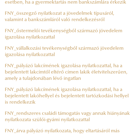
esetben, ha a gyermektartás nem bankszámlára érkezik
FNY_összegző nyilatkozat a jövedelmek típusáról,
valamint a bankszámláról való rendelkezésről
FNY_őstermelői tevékenységből származó jövedelem
igazolása nyilatkozattal
FNY_vállalkozási tevékenységből származó jövedelem
igazolása nyilatkozattal
FNY_pályázó lakcímének igazolása nyilatkozattal, ha a
bejelentett lakcímtől eltérő címen lakik életvitelszerűen,
amely a tulajdonában lévő ingatlan
FNY_pályázó lakcímének igazolása nyilatkozattal, ha a
bejelentett lakóhellyel és bejelentett tartózkodási hellyel
is rendelkezik
FNY_rendszeres családi támogatás vagy annak hiányának
nyilatkozata szülői-gyámi nyilatkozattal
FNY_árva pályázó nyilatkozata, hogy eltartásáról más