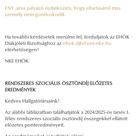
FNY_árva pályázó nyilatkozata, hogy eltartásáról más
személy nem gondoskodik
Ha további kérdésetek merülne fel, forduljatok az EHÖK
Diákjóléti Bizottsághoz az
ehok.djb@uni-nke.hu
elérhetőségen!
NKE EHÖK
RENDSZERES SZOCIÁLIS ÖSZTÖNDÍJ ELŐZETES
EREDMÉNYEK
Kedves Hallgatótársaink!
Az alábbi táblázatban találhatjátok a 2024/2025-ös tanév I.
félév rendszeres szociális ösztöndíj összegekkel ellátott
előzetes ponteredményeit.