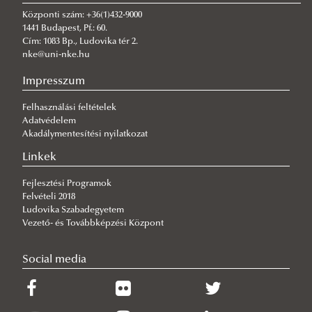
Kisokos
Pályázatok
Elérhetőség
Központi szám: +36(1)432-9000
Bizottságok
Hivatásos Kisokos
1441 Budapest, Pf.: 60.
Cím: 1083 Bp., Ludovika tér 2.
Hirdetmények
Civil Kisokos
nke@uni-nke.hu
Impresszum
Felhasználási feltételek
Adatvédelem
Akadálymentesítési nyilatkozat
Linkek
Fejlesztési Programok
Felvételi 2018
Ludovika Szabadegyetem
Vezető- és Továbbképzési Központ
Social media