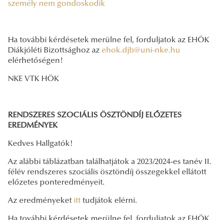
személy nem gondoskodik
Ha további kérdésetek merülne fel, forduljatok az EHÖK
Diákjóléti Bizottsághoz az
ehok.djb@uni-nke.hu
elérhetőségen!
NKE VTK HÖK
RENDSZERES SZOCIÁLIS ÖSZTÖNDÍJ ELŐZETES
EREDMÉNYEK
Kedves Hallgatók!
Az alábbi táblázatban találhatjátok a 2023/2024-es tanév II.
félév rendszeres szociális ösztöndíj összegekkel ellátott
előzetes ponteredményeit.
Az eredményeket
itt
tudjátok elérni.
Ha további kérdésetek merülne fel, forduljatok az EHÖK