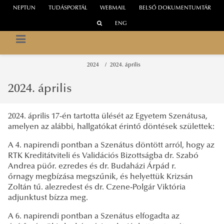
NEPTUN
TUDÁSPORTÁL
WEBMAIL
BELSŐ DOKUMENTUMTÁR
ENG
NEMZETI KÖZSZOLGÁLATI EGYETEM
EGYETEMI HALLGATÓI ÖNKORMÁNYZAT
2024
2024. április
2024. április
2024. április 17-én tartotta ülését az Egyetem Szenátusa,
amelyen az alábbi, hallgatókat érintő döntések születtek:
A 4. napirendi pontban a Szenátus döntött arról, hogy az
RTK Kreditátviteli és Validációs Bizottságba dr. Szabó
Andrea püőr. ezredes és dr. Budaházi Árpád r.
őrnagy megbízása megszűnik, és helyettük Krizsán
Zoltán tű. alezredest és dr. Czene-Polgár Viktória
adjunktust bízza meg.
A 6. napirendi pontban a Szenátus elfogadta az