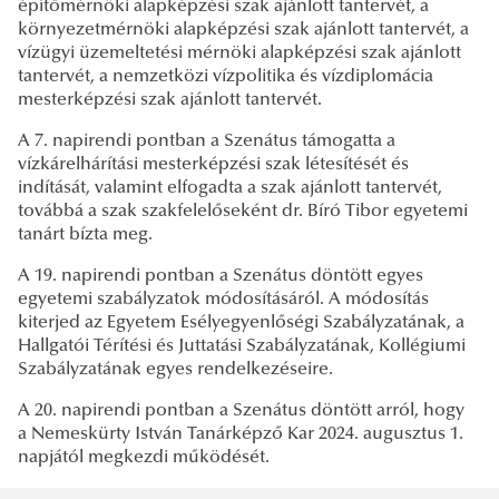
építőmérnöki alapképzési szak ajánlott tantervét, a
környezetmérnöki alapképzési szak ajánlott tantervét, a
vízügyi üzemeltetési mérnöki alapképzési szak ajánlott
tantervét, a nemzetközi vízpolitika és vízdiplomácia
mesterképzési szak ajánlott tantervét.
A 7. napirendi pontban a Szenátus támogatta a
vízkárelhárítási mesterképzési szak létesítését és
indítását, valamint elfogadta a szak ajánlott tantervét,
továbbá a szak szakfelelőseként dr. Bíró Tibor egyetemi
tanárt bízta meg.
A 19. napirendi pontban a Szenátus döntött egyes
egyetemi szabályzatok módosításáról. A módosítás
kiterjed az Egyetem Esélyegyenlőségi Szabályzatának, a
Hallgatói Térítési és Juttatási Szabályzatának, Kollégiumi
Szabályzatának egyes rendelkezéseire.
A 20. napirendi pontban a Szenátus döntött arról, hogy
a Nemeskürty István Tanárképző Kar 2024. augusztus 1.
napjától megkezdi működését.