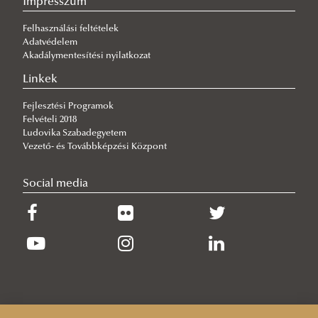
Impresszum
2025. november
2024. november
Felhasználási feltételek
2025. december
2024. december
Adatvédelem
Akadálymentesítési nyilatkozat
Linkek
Fejlesztési Programok
Felvételi 2018
Ludovika Szabadegyetem
Vezető- és Továbbképzési Központ
Social media