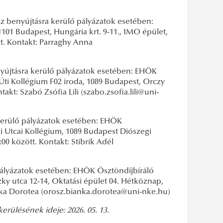
 benyújtásra kerülő pályázatok esetében:
101 Budapest, Hungária krt. 9-11., IMO épület,
tt. Kontakt: Parraghy Anna
yújtásra kerülő pályázatok esetében: EHÖK
Úti Kollégium F02 iroda, 1089 Budapest, Orczy
akt: Szabó Zsófia Lili (szabo.zsofia.lili@uni-
erülő pályázatok esetében: EHÖK
i Utcai Kollégium, 1089 Budapest Diószegi
00 között. Kontakt: Stibrik Adél
ályázatok esetében: EHÖK Ösztöndíjbíráló
zky utca 12-14, Oktatási épület 04. Hétköznap,
ianka Dorotea (orosz.bianka.dorotea@uni-nke.hu)
kerülésének ideje: 2026. 05. 13.