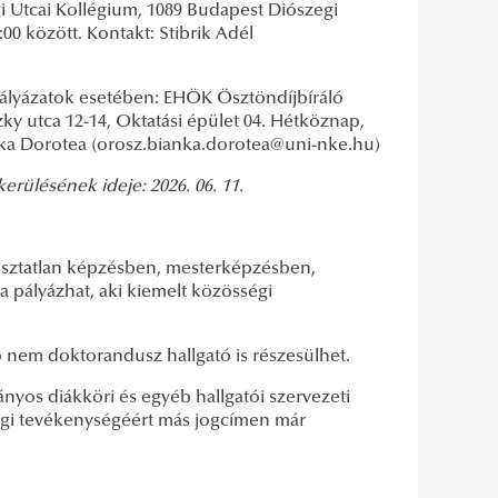
i Utcai Kollégium, 1089 Budapest Diószegi
00 között. Kontakt: Stibrik Adél
ályázatok esetében: EHÖK Ösztöndíjbíráló
zky utca 12-14, Oktatási épület 04. Hétköznap,
ianka Dorotea (orosz.bianka.dorotea@uni-nke.hu)
kerülésének ideje: 2026. 06. 11.
 osztatlan képzésben, mesterképzésben,
 pályázhat, aki kiemelt közösségi
ő nem doktorandusz hallgató is részesülhet.
ányos diákköri és egyéb hallgatói szervezeti
égi tevékenységéért más jogcímen már