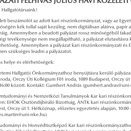
YÁZATI FELHÍVÁS JÚLIUS HAVI KÖZÉLET
 Hallgatótársaink!
́leti beszámolót az adott kari részönkormányzat, vagy az Eg
őségén kék tollal saját kezűleg, nem digitálisan aláírva, pap
́ráig. Amennyiben a beadott pályázat rossz minőségéből fakadó
égi tevékenysége nem megállapítható, a pályázat elutasításra 
ehetőség. Amennyiben a pályázat kari részönkormányzati és 
men szükséges leadni a pályázatot.
s helye és elérhetőségek:
etemi Hallgatói Önkormányzathoz benyújtásra kerülő pályázat
oda, Orczy Úti Kollégium F01 iroda, 1089 Budapest, Orczy út 
- 16:00 között. Kontakt: Gumhert András (gumhert.andras@uni
amtudományi és Nemzetközi Tanulmányok Kar kari részönkorm
en: EHÖK Ösztöndíjbíráló Bizottság, ÁNTK kari részönkormányz
t, Orczy út 1. Hétköznap, előzetes egyeztetés alapján, 10:00 
es.martin@uni-nke.hu)
udományi és Honvédtisztképző Kar kari részönkormányzathoz