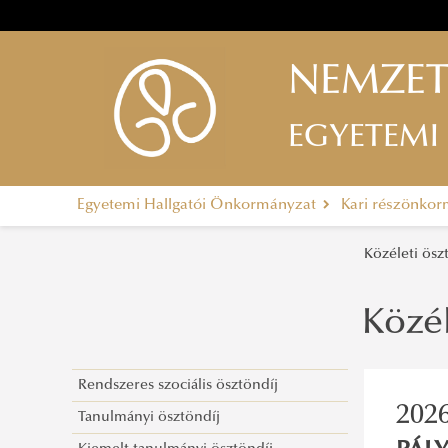
NEMZET
EGYETEMI
Egyetemi Hallgatói Önkormányzat
Kari részönko
Közéleti ösz
Közél
Rendszeres szociális ösztöndíj
2026
Tanulmányi ösztöndíj