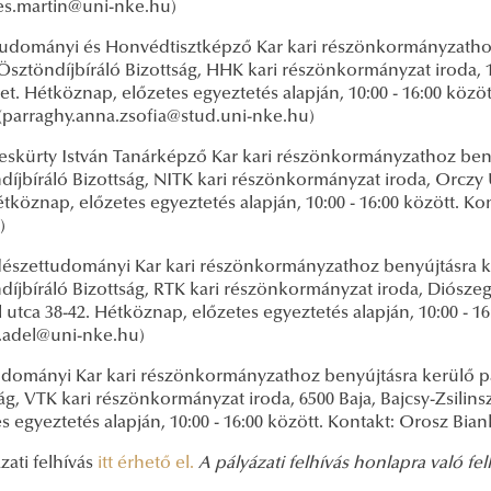
es.martin@uni-nke.hu)
udományi és Honvédtisztképző Kar kari részönkormányzathoz
sztöndíjbíráló Bizottság, HHK kari részönkormányzat iroda, 1
et. Hétköznap, előzetes egyeztetés alapján, 10:00 - 16:00 közö
 (parraghy.anna.zsofia@stud.uni-nke.hu)
skürty István Tanárképző Kar kari részönkormányzathoz ben
íjbíráló Bizottság, NITK kari részönkormányzat iroda, Orczy 
étköznap, előzetes egyeztetés alapján, 10:00 - 16:00 között. Kont
u)
észettudományi Kar kari részönkormányzathoz benyújtásra k
díjbíráló Bizottság, RTK kari részönkormányzat iroda, Diószeg
utca 38-42. Hétköznap, előzetes egyeztetés alapján, 10:00 - 16:
ik.adel@uni-nke.hu)
udományi Kar kari részönkormányzathoz benyújtásra kerülő p
ág, VTK kari részönkormányzat iroda, 6500 Baja, Bajcsy-Zsilins
s egyeztetés alapján, 10:00 - 16:00 között. Kontakt: Orosz B
zati felhívás
itt érhető el.
A pályázati felhívás honlapra való fel