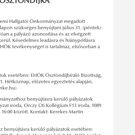
I ÖSZTÖNDÍJRA
yetemi Hallgatói Önkormányzat megadott
ír alapon szükséges benyújtani július 31. (péntek)
an a pályázó azonosítása és az elvégzett
kerül. Késedelmes leadásra és hiánypótlásra
EHÖK tevékenységet is tartalmaz, elsősorban a
ok esetében: EHÖK Ösztöndíjbíráló Bizottság,
1. Hétköznap, előzetes egyeztetés alapján,
-nke.hu)
ányzathoz benyújtásra kerülő pályázatok
at iroda, Orczy Úti Kollégium F13 iroda, 1089
- 16:00 között. Kontakt: Kerekes Martin
 benyújtásra kerülő pályázatok esetében: