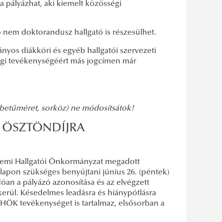
 pályázhat, aki kiemelt közösségi
ő nem doktorandusz hallgató is részesülhet.
ányos diákköri és egyéb hallgatói szervezeti
égi tevékenységéért más jogcímen már
, betűméret, sorköz) ne módosítsátok!
TI ÖSZTÖNDÍJRA
yetemi Hallgatói Önkormányzat megadott
ír alapon szükséges benyújtani június 26. (péntek)
an a pályázó azonosítása és az elvégzett
kerül. Késedelmes leadásra és hiánypótlásra
EHÖK tevékenységet is tartalmaz, elsősorban a