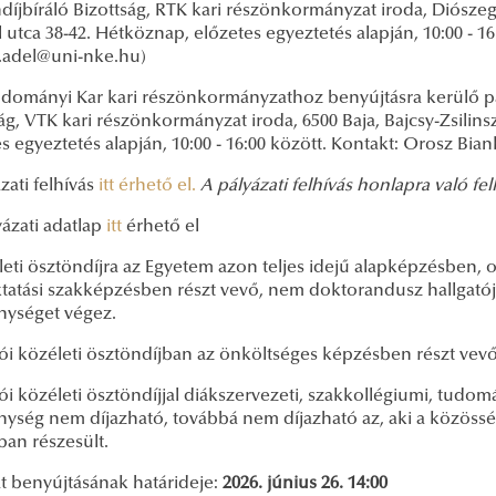
díjbíráló Bizottság, RTK kari részönkormányzat iroda, Diószeg
utca 38-42. Hétköznap, előzetes egyeztetés alapján, 10:00 - 16:
ik.adel@uni-nke.hu)
udományi Kar kari részönkormányzathoz benyújtásra kerülő p
ág, VTK kari részönkormányzat iroda, 6500 Baja, Bajcsy-Zsilins
s egyeztetés alapján, 10:00 - 16:00 között. Kontakt: Orosz B
zati felhívás
itt érhető el.
A pályázati felhívás honlapra való fel
yázati adatlap
itt
érhető el
leti ösztöndíjra az Egyetem azon teljes idejű alapképzésben,
ktatási szakképzésben részt vevő, nem doktorandusz hallgatója
nységet végez.
tói közéleti ösztöndíjban az önköltséges képzésben részt vev
ói közéleti ösztöndíjjal diákszervezeti, szakkollégiumi, tudom
nység nem díjazható, továbbá nem díjazható az, aki a közöss
ban részesült.
t benyújtásának határideje:
2026. június 26. 14:00