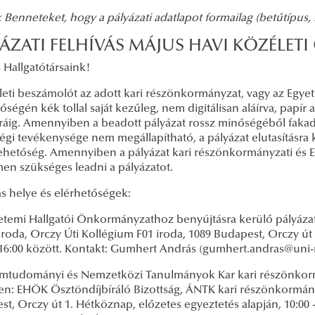
 Benneteket, hogy a pályázati adatlapot formailag (betűtípus
YÁZATI FELHÍVÁS MÁJUS HAVI KÖZÉLET
 Hallgatótársaink!
́leti beszámolót az adott kari részönkormányzat, vagy az Eg
őségén kék tollal saját kezűleg, nem digitálisan aláírva, pa
́ráig. Amennyiben a beadott pályázat rossz minőségéből fakadó
égi tevékenysége nem megállapítható, a pályázat elutasításra 
ehetőség. Amennyiben a pályázat kari részönkormányzati és 
men szükséges leadni a pályázatot.
s helye és elérhetőségek:
etemi Hallgatói Önkormányzathoz benyújtásra kerülő pályázat
oda, Orczy Úti Kollégium F01 iroda, 1089 Budapest, Orczy út 
- 16:00 között. Kontakt: Gumhert András (gumhert.andras@uni
amtudományi és Nemzetközi Tanulmányok Kar kari részönkorm
en: EHÖK Ösztöndíjbíráló Bizottság, ÁNTK kari részönkormányz
t, Orczy út 1. Hétköznap, előzetes egyeztetés alapján, 10:00 