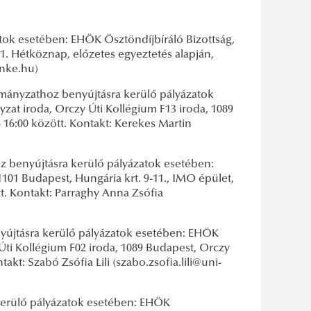
ok esetében: EHÖK Ösztöndíjbíráló Bizottság,
1. Hétköznap, előzetes egyeztetés alapján,
-nke.hu)
ányzathoz benyújtásra kerülő pályázatok
at iroda, Orczy Úti Kollégium F13 iroda, 1089
- 16:00 között. Kontakt: Kerekes Martin
 benyújtásra kerülő pályázatok esetében:
101 Budapest, Hungária krt. 9-11., IMO épület,
tt. Kontakt: Parraghy Anna Zsófia
yújtásra kerülő pályázatok esetében: EHÖK
Úti Kollégium F02 iroda, 1089 Budapest, Orczy
akt: Szabó Zsófia Lili (szabo.zsofia.lili@uni-
erülő pályázatok esetében: EHÖK