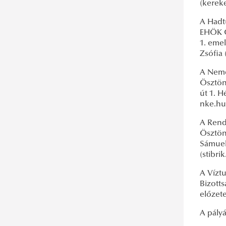
(kerek
A Hadt
EHÖK Ö
1. emel
Zsófia
A Neme
Ösztönd
út 1. H
nke.h
A Rend
Ösztön
Sámuel 
(stibr
A Vízt
Bizotts
előzete
A pályá