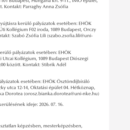
101 Budapest, Hungária krt. 9-11., IMO épület,
tt. Kontakt: Parraghy Anna Zsófia
yújtásra kerülő pályázatok esetében: EHÖK
Úti Kollégium F02 iroda, 1089 Budapest, Orczy
akt: Szabó Zsófia Lili (szabo.zsofia.lili@uni-
erülő pályázatok esetében: EHÖK
i Utcai Kollégium, 1089 Budapest Diószegi
00 között. Kontakt: Stibrik Adél
ályázatok esetében: EHÖK Ösztöndíjbíráló
zky utca 12-14, Oktatási épület 04. Hétköznap,
ianka Dorotea (orosz.bianka.dorotea@uni-nke.hu)
kerülésének ideje: 2026. 07. 16.
 osztatlan képzésben, mesterképzésben,