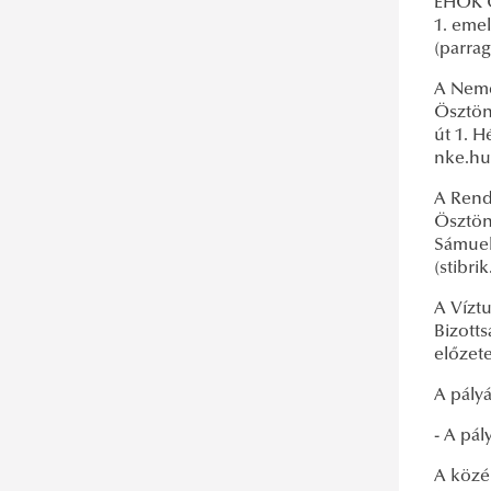
EHÖK Ö
1. emel
(parra
A Neme
Ösztönd
út 1. H
nke.h
A Rend
Ösztön
Sámuel 
(stibr
A Vízt
Bizotts
előzete
A pályá
- A pál
A közé