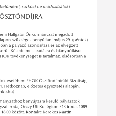
, betűméret, sorköz) ne módosítsátok!
I ÖSZTÖNDÍJRA
yetemi Hallgatói Önkormányzat megadott
pír alapon szükséges benyújtani május 29. (péntek)
an a pályázó azonosítása és az elvégzett
kerül. Késedelmes leadásra és hiánypótlásra
EHÖK tevékenységet is tartalmaz, elsősorban a
ok esetében: EHÖK Ösztöndíjbíráló Bizottság,
1. Hétköznap, előzetes egyeztetés alapján,
-nke.hu)
ányzathoz benyújtásra kerülő pályázatok
at iroda, Orczy Úti Kollégium F13 iroda, 1089
- 16:00 között. Kontakt: Kerekes Martin