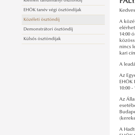
PÁL
Kiemelt tanulmányi ösztöndíj
EHÖK tanév végi ösztöndíjak
Kedves
Közéleti ösztöndíj
A köze
elérhet
Demonstrátori ösztöndíj
14:00 o
Külsős ösztöndíjak
közöss
nincs l
kari cí
A leadá
Az Egy
EHÖK Ir
10:00 
Az Áll
esetéb
Budapes
(kerek
A Hadt