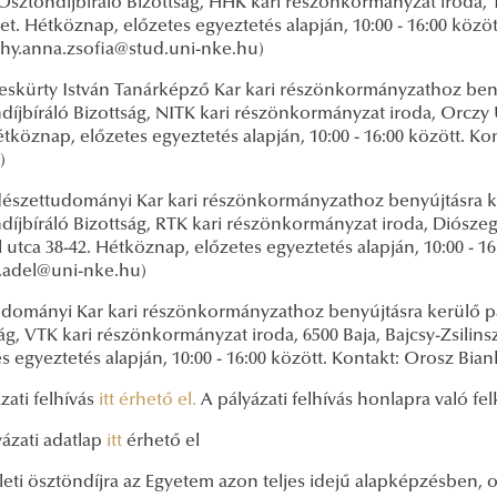
sztöndíjbíráló Bizottság, HHK kari részönkormányzat iroda, 1
et. Hétköznap, előzetes egyeztetés alapján, 10:00 - 16:00 közö
ghy.anna.zsofia@stud.uni-nke.hu)
skürty István Tanárképző Kar kari részönkormányzathoz ben
íjbíráló Bizottság, NITK kari részönkormányzat iroda, Orczy 
étköznap, előzetes egyeztetés alapján, 10:00 - 16:00 között. Kont
u)
észettudományi Kar kari részönkormányzathoz benyújtásra k
díjbíráló Bizottság, RTK kari részönkormányzat iroda, Diószeg
utca 38-42. Hétköznap, előzetes egyeztetés alapján, 10:00 - 16:
ik.adel@uni-nke.hu)
udományi Kar kari részönkormányzathoz benyújtásra kerülő p
ág, VTK kari részönkormányzat iroda, 6500 Baja, Bajcsy-Zsilins
s egyeztetés alapján, 10:00 - 16:00 között. Kontakt: Orosz B
zati felhívás
itt érhető el.
A pályázati felhívás honlapra való fel
yázati adatlap
itt
érhető el
leti ösztöndíjra az Egyetem azon teljes idejű alapképzésben,