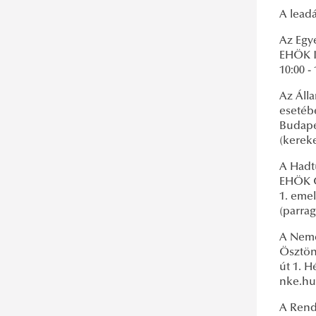
A leadá
Az Egy
EHÖK Ir
10:00 
Az Áll
esetéb
Budapes
(kerek
A Hadt
EHÖK Ö
1. emel
(parra
A Neme
Ösztönd
út 1. H
nke.h
A Rend