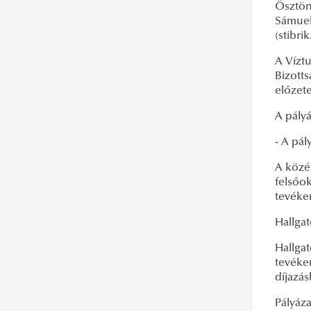
Ösztön
Sámuel 
(stibr
A Vízt
Bizotts
előzete
A pályá
- A pál
A közé
felsőo
tevéke
Hallga
Hallgat
tevéke
díjazás
Pályáza