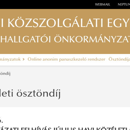
WEBMAIL
NEPTU
I KÖZSZOLGÁLATI EG
 HALLGATÓI ÖNKORMÁNYZA
rmányzatok
Online anonim panaszkezelő rendszer
Ösztöndíj
töndíj
eti ösztöndíj
.