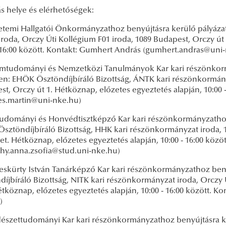
s helye és elérhetőségek:
etemi Hallgatói Önkormányzathoz benyújtásra kerülő pályázat
oda, Orczy Úti Kollégium F01 iroda, 1089 Budapest, Orczy út 
- 16:00 között. Kontakt: Gumhert András (gumhert.andras@uni
amtudományi és Nemzetközi Tanulmányok Kar kari részönkorm
en: EHÖK Ösztöndíjbíráló Bizottság, ÁNTK kari részönkormányz
t, Orczy út 1. Hétköznap, előzetes egyeztetés alapján, 10:00 
es.martin@uni-nke.hu)
udományi és Honvédtisztképző Kar kari részönkormányzathoz
sztöndíjbíráló Bizottság, HHK kari részönkormányzat iroda, 1
et. Hétköznap, előzetes egyeztetés alapján, 10:00 - 16:00 közö
ghy.anna.zsofia@stud.uni-nke.hu)
skürty István Tanárképző Kar kari részönkormányzathoz ben
íjbíráló Bizottság, NITK kari részönkormányzat iroda, Orczy 
étköznap, előzetes egyeztetés alapján, 10:00 - 16:00 között. Kont
u)
észettudományi Kar kari részönkormányzathoz benyújtásra k