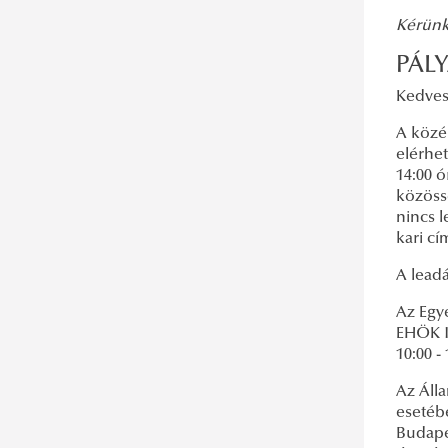
Kérünk
PÁL
Kedves
A köze
elérhet
14:00 o
közöss
nincs l
kari cí
A leadá
Az Egy
EHÖK Ir
10:00 
Az Áll
esetéb
Budapes