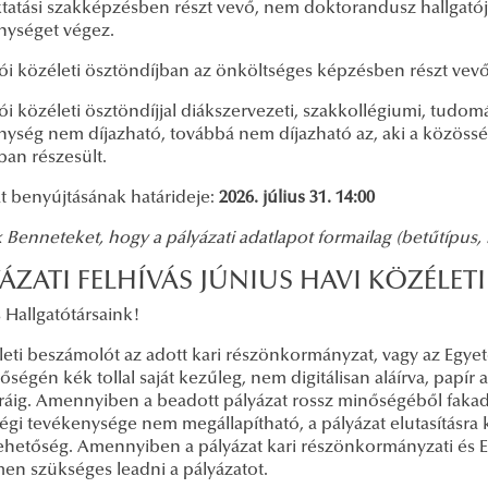
ktatási szakképzésben részt vevő, nem doktorandusz hallgatója
nységet végez.
tói közéleti ösztöndíjban az önköltséges képzésben részt vev
ói közéleti ösztöndíjjal diákszervezeti, szakkollégiumi, tudom
nység nem díjazható, továbbá nem díjazható az, aki a közöss
ban részesült.
at benyújtásának határideje:
2026. július 31. 14:00
 Benneteket, hogy a pályázati adatlapot formailag (betűtípus
YÁZATI FELHÍVÁS JÚNIUS HAVI KÖZÉLE
 Hallgatótársaink!
́leti beszámolót az adott kari részönkormányzat, vagy az Eg
őségén kék tollal saját kezűleg, nem digitálisan aláírva, pap
́ráig. Amennyiben a beadott pályázat rossz minőségéből fakadó
égi tevékenysége nem megállapítható, a pályázat elutasításra 
ehetőség. Amennyiben a pályázat kari részönkormányzati és 
men szükséges leadni a pályázatot.