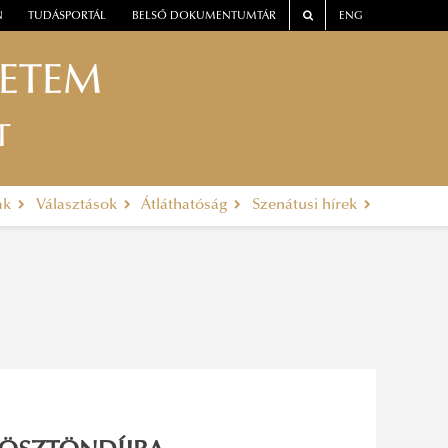
N
TUDÁSPORTÁL
BELSŐ DOKUMENTUMTÁR
ENG
YETEM
T
ak
Választások
Átláthatóság
Szenátusi hírek