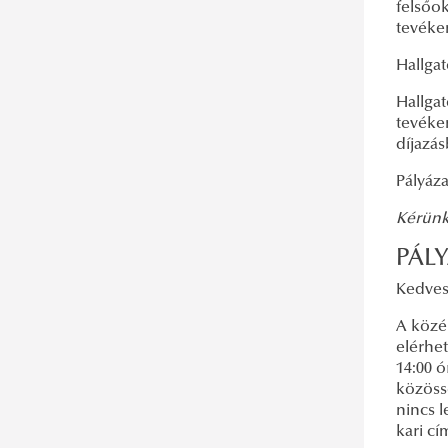
felsőo
tevéke
Hallga
Hallgat
tevéke
díjazás
Pályáz
Kérünk
PÁL
Kedves
A köze
elérhet
14:00 o
közöss
nincs l
kari cí