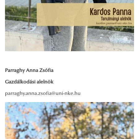
Parraghy Anna Zsófia
Gazdálkodási alelnök
parraghy.anna.zsofia@uni-nke.hu