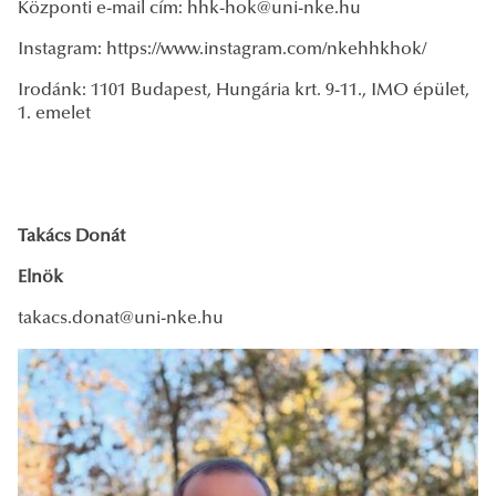
Központi e-mail cím: hhk-hok@uni-nke.hu
Instagram: https://www.instagram.com/nkehhkhok/
Irodánk: 1101 Budapest, Hungária krt. 9-11., IMO épület,
1. emelet
Takács Donát
Elnök
takacs.donat@uni-nke.hu