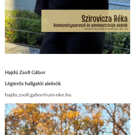
Hajdú Zsolt Gábor
Légierős hallgatói alelnök
hajdu.zsolt.gabor@uni-nke.hu