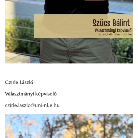
Czirle László
Választmányi képviselő
czirle.laszlo@uni-nke.hu