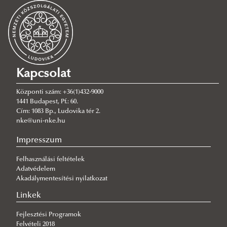
Elérhetőség
ÁNTK Kari Részönkormányzat
HHK Kari Részönkormányzat Bemutatkozás
Bizottságok
Elérhetőség
Hirdetmények
Bizottságok
Hirdetmények
Kapcsolat
Kisokos
Központi szám: +36(1)432-9000
NITK Kari Részönkormányzat
Hivatásos Kisokos
1441 Budapest, Pf.: 60.
Cím: 1083 Bp., Ludovika tér 2.
RTK Kari Részönkormányzat
Elérhetőségek
Civil Kisokos
nke@uni-nke.hu
VTK Kari Részönkormányzat
NITK Mentorfelvétel
RTK Kari Részönkormányzat
Impresszum
Bizottságok
Elérhetőség
VTK Kari Részönkormányzat
Felhasználási feltételek
Pályázatok
Elérhetőség
Adatvédelem
Bizottságok
Akadálymentesítési nyilatkozat
Hirdetmények
Linkek
Fejlesztési Programok
Felvételi 2018