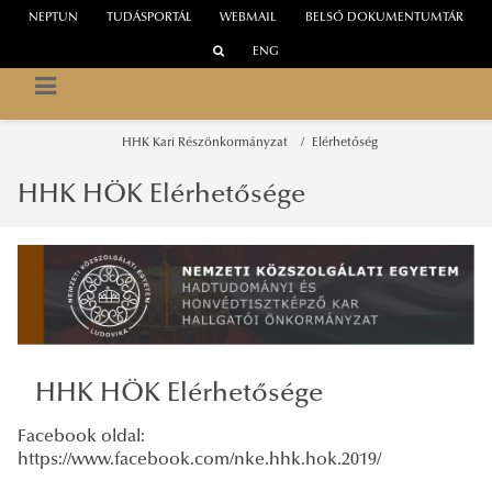
NEPTUN
TUDÁSPORTÁL
WEBMAIL
BELSŐ DOKUMENTUMTÁR
ENG
NEMZETI KÖZSZOLGÁLATI EGYETEM
EGYETEMI HALLGATÓI ÖNKORMÁNYZAT
HHK Kari Részönkormányzat
Elérhetőség
HHK HÖK Elérhetősége
HHK HÖK Elérhetősége
Facebook oldal:
https://www.facebook.com/nke.hhk.hok.2019/