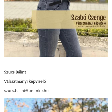
Szücs Bálint
Választmányi képviselő
szucs.balint@uni-nke.hu