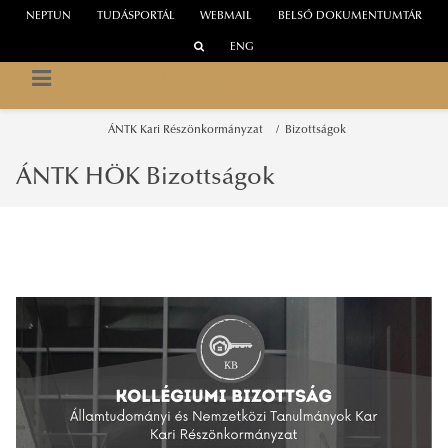
NEPTUN
TUDÁSPORTÁL
WEBMAIL
BELSŐ DOKUMENTUMTÁR
ENG
NEMZETI KÖZSZOLGÁLATI EGYETEM
EGYETEMI HALLGATÓI ÖNKORMÁNYZAT
ÁNTK Kari Részönkormányzat
Bizottságok
ÁNTK HÖK Bizottságok