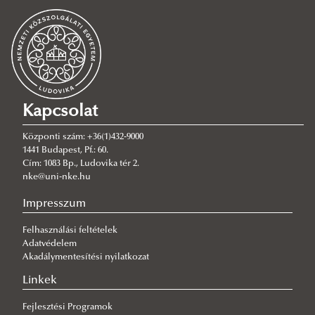
Elérhetőség
ÁNTK Kari Részönkormányzat
Bizottságok
Hirdetmények
HHK Kari Részönkormányzat
Kapcsolat
NITK Kari Részönkormányzat
HHK Kari Részönkormányzat Bemutatkozás
Központi szám: +36(1)432-9000
RTK Kari Részönkormányzat
Elérhetőség
Elérhetőségek
1441 Budapest, Pf.: 60.
Cím: 1083 Bp., Ludovika tér 2.
VTK Kari Részönkormányzat
Bizottságok
NITK Mentorfelvétel
RTK Kari Részönkormányzat
nke@uni-nke.hu
Hirdetmények
Bizottságok
Elérhetőség
VTK Kari Részönkormányzat
Impresszum
Kisokos
Pályázatok
Elérhetőség
Felhasználási feltételek
Bizottságok
Hivatásos Kisokos
Adatvédelem
Hirdetmények
Civil Kisokos
Akadálymentesítési nyilatkozat
Linkek
Fejlesztési Programok