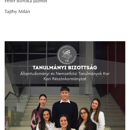
Péter Boróka Jázmin
Tajthy Milán