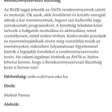
Rendezvényszervező Bizottság
Az RSZB tagjai jelentik az ÁNTK rendezvényeinek szívét
és motorját. Ők azok, akik lendületet és kreatív energiát
adnak a kar eseményeinek, legyen szó kulturális vagy
szórakoztató programokról. A bizottság feladatai közé
tartozik a hallgatók motiválása és aktivizálása, mind
személyesen, mind online térben. Kedvcsináló posztjaik
és nyereményjátékaik révén még vonzóbbá teszik az
eseményeket, miközben folyamatosan figyelemmel
kísérik a legújabb trendeket a rendezvényszervezés
terén. Ha valami izgalmas történik az ÁNTK-n, biztos
lehetsz benne, hogy a Rendezvényszervező Bizottság
keze is benne van!
Elérhetőség:
antk-rszb@uni-nke.hu
Elnök:
Molnár Panna
Alelnök: