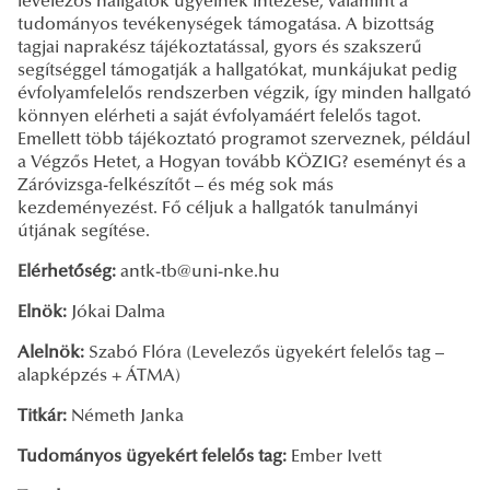
levelezős hallgatók ügyeinek intézése, valamint a
tudományos tevékenységek támogatása. A bizottság
tagjai naprakész tájékoztatással, gyors és szakszerű
segítséggel támogatják a hallgatókat, munkájukat pedig
évfolyamfelelős rendszerben végzik, így minden hallgató
könnyen elérheti a saját évfolyamáért felelős tagot.
Emellett több tájékoztató programot szerveznek, például
a Végzős Hetet, a Hogyan tovább KÖZIG? eseményt és a
Záróvizsga-felkészítőt – és még sok más
kezdeményezést. Fő céljuk a hallgatók tanulmányi
útjának segítése.
Elérhetőség:
antk-tb@uni-nke.hu
Elnök:
Jókai Dalma
Alelnök:
Szabó Flóra (Levelezős ügyekért felelős tag –
alapképzés + ÁTMA)
Titkár:
Németh Janka
Tudományos ügyekért felelős tag:
Ember Ivett