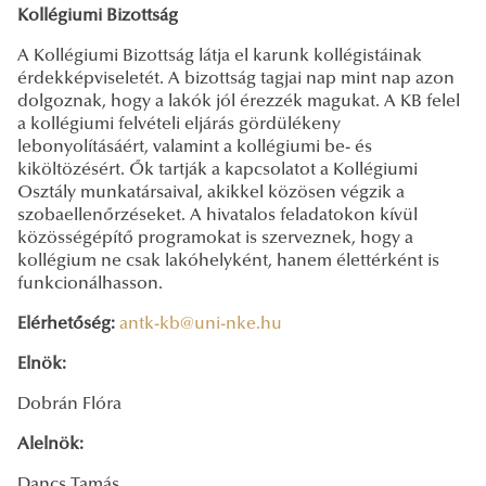
Kollégiumi Bizottság
A Kollégiumi Bizottság látja el karunk kollégistáinak
érdekképviseletét. A bizottság tagjai nap mint nap azon
dolgoznak, hogy a lakók jól érezzék magukat. A KB felel
a kollégiumi felvételi eljárás gördülékeny
lebonyolításáért, valamint a kollégiumi be- és
kiköltözésért. Ők tartják a kapcsolatot a Kollégiumi
Osztály munkatársaival, akikkel közösen végzik a
szobaellenőrzéseket. A hivatalos feladatokon kívül
közösségépítő programokat is szerveznek, hogy a
kollégium ne csak lakóhelyként, hanem élettérként is
funkcionálhasson.
Elérhetőség:
antk-kb@uni-nke.hu
Elnök:
Dobrán Flóra
Alelnök:
Dancs Tamás