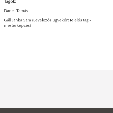
Tagok:
Dancs Tamás
Gáll Janka Sára (Levelezős ügyekért felelős tag -
mesterképzés)
Kari Hallgatói Önkormányzatok elnökeinek elérhetőségei
ÁNTK Kari Részönkormányzat