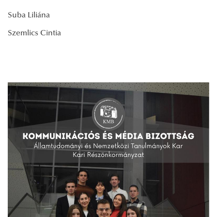
Suba Liliána
Szemlics Cintia