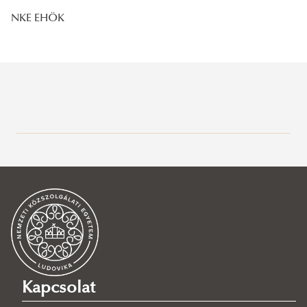
NKE EHÖK
Szervezetünk
Hallgatói érdekképviselet
EHÖK elnöki köszöntő
Tisztségviselőink
Főbb tevékenységeink
Hallgatói Önkormányzatok Országos Konferenciája
Adminisztráció
(HÖOK)
Képzésfejlesztés
Kapcsolat
NKE Liga
Gazdasági ügyek