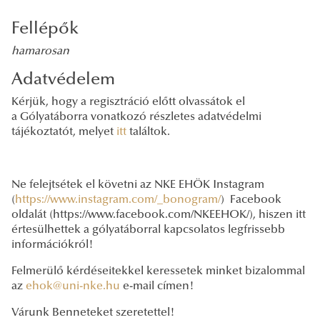
Fellépők
hamarosan
Adatvédelem
Kérjük, hogy a regisztráció előtt olvassátok el
a Gólyatáborra vonatkozó részletes adatvédelmi
tájékoztatót, melyet
itt
találtok.
Ne felejtsétek el követni az NKE EHÖK Instagram
(
https://www.instagram.com/_bonogram/
) Facebook
oldalát (https://www.facebook.com/NKEEHOK/), hiszen itt
értesülhettek a gólyatáborral kapcsolatos legfrissebb
információkról!
Felmerülő kérdéseitekkel keressetek minket bizalommal
az
ehok@uni-nke.hu
e-mail címen!
Várunk Benneteket szeretettel!