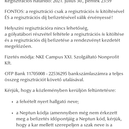
Regisztrációs határidő: 2021. július 30., péntek 23:59
FONTOS: a regisztráció csak a regisztrációs ív kitöltésével
ÉS a regisztrációs díj befizetésével válik érvényessé!
Helyszíni regisztrációra nincs lehetőség,
a gólyatábori részvétel feltétele a regisztrációs ív kitöltése
és a regisztrációs díj befizetése a rendezvényt kezdetét
megelőzően.
Fizetés módja: NKE Campus XXI. Szolgáltató Nonprofit
Kft.
OTP Bank 11705008 - 22536295 bankszámlaszámra a teljes
összeg regisztrációt követő utalásával.
Kérjük, hogy a közleményben kerüljön feltüntetésre:
a felvételt nyert hallgató neve;
a Neptun kódja (amennyiben még nem érkezett
meg a befizetés időpontjáig a Neptun kód, kérjük,
hogy a kar mellett szerepeljen a szak neve is a