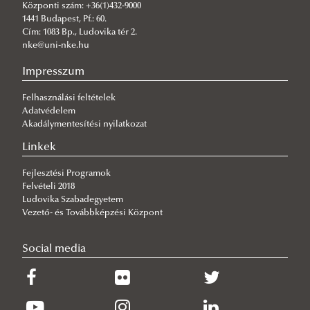
Központi szám: +36(1)432-9000
Gólyáknak
Kollégiumi ügyek
NKE Liga 2026 Tavasz
1441 Budapest, Pf.: 60.
Cím: 1083 Bp., Ludovika tér 2.
Kommunikáció
NKE Liga 2023 tavasz
NKE Gólyatábor 2026
nke@uni-nke.hu
Kultúra
NKE Liga Tippjáték 2023 tavasz
NKE Gólyatábor 2025
Impresszum
Rendezvényszervezés
NKE Liga 2022
NKE Gólyatábor 2024
Felhasználási feltételek
Sport
NKE Liga 2022 ősz
Gólyatábor 2023
Adatvédelem
Külföldi tanulmányok
NKE Liga 2021
NKE GÓLYATÁBOR 2022
Akadálymentesítési nyilatkozat
Megjelenés
NKE GÓLYATÁBOR 2021
Külkapcsolat
Linkek
NKE Gólyatábor 2019
Erasmus+ Program
Fejlesztési Programok
Felvételi 2018
NKE Gólyatábor 2018
Ludovika Szabadegyetem
Vers-, novella-, és fotópályázat
Vezető- és Továbbképzési Központ
Szakkollégiumok
Social media
Forum Publicum
Hallgatói parkolás
Kollégiumi ügyek