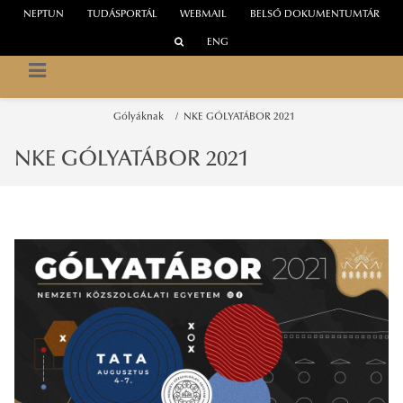
NEPTUN
TUDÁSPORTÁL
WEBMAIL
BELSŐ DOKUMENTUMTÁR
ENG
NEMZETI KÖZSZOLGÁLATI EGYETEM
EGYETEMI HALLGATÓI ÖNKORMÁNYZAT
Gólyáknak
NKE GÓLYATÁBOR 2021
NKE GÓLYATÁBOR 2021