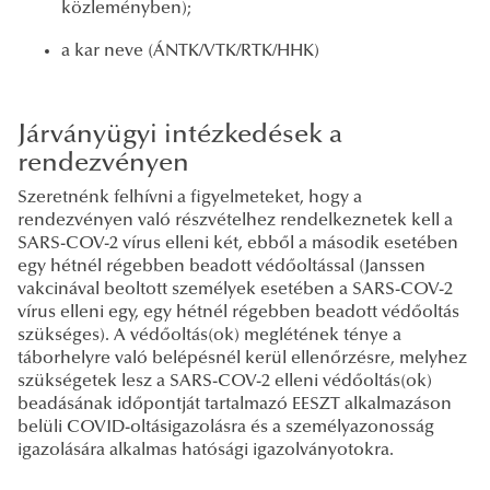
közleményben);
a kar neve (ÁNTK/VTK/RTK/HHK)
Járványügyi intézkedések a
rendezvényen
Szeretnénk felhívni a figyelmeteket, hogy a
rendezvényen való részvételhez rendelkeznetek kell a
SARS-COV-2 vírus elleni két, ebből a második esetében
egy hétnél régebben beadott védőoltással (Janssen
vakcinával beoltott személyek esetében a SARS-COV-2
vírus elleni egy, egy hétnél régebben beadott védőoltás
szükséges). A védőoltás(ok) meglétének ténye a
táborhelyre való belépésnél kerül ellenőrzésre, melyhez
szükségetek lesz a SARS-COV-2 elleni védőoltás(ok)
beadásának időpontját tartalmazó EESZT alkalmazáson
belüli COVID-oltásigazolásra és a személyazonosság
igazolására alkalmas hatósági igazolványotokra.