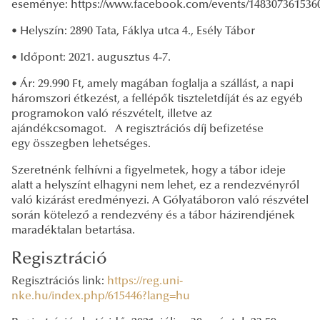
eseménye: https://www.facebook.com/events/148307361536
• Helyszín: 2890 Tata, Fáklya utca 4., Esély Tábor
• Időpont: 2021. augusztus 4-7.
• Ár: 29.990 Ft, amely magában foglalja a szállást, a napi
háromszori étkezést, a fellépők tiszteletdíját és az egyéb
programokon való részvételt, illetve az
ajándékcsomagot. A regisztrációs díj befizetése
egy összegben lehetséges.
Szeretnénk felhívni a figyelmetek, hogy a tábor ideje
alatt a helyszínt elhagyni nem lehet, ez a rendezvényről
való kizárást eredményezi. A Gólyatáboron való részvétel
során kötelező a rendezvény és a tábor házirendjének
maradéktalan betartása.
Regisztráció
Regisztrációs link:
https://reg.uni-
nke.hu/index.php/615446?lang=hu