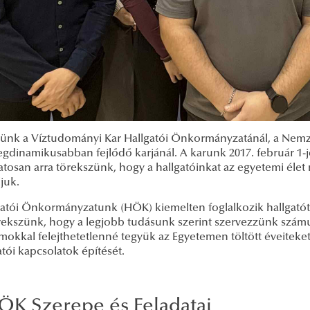
ünk a Víztudományi Kar Hallgatói Önkormányzatánál, a Nemze
legdinamikusabban fejlődő karjánál. A karunk 2017. február 1-
atosan arra törekszünk, hogy a hallgatóinkat az egyetemi élet
ljuk.
gatói Önkormányzatunk (HÖK) kiemelten foglalkozik hallgatótá
örekszünk, hogy a legjobb tudásunk szerint szervezzünk szám
okkal felejthetetlenné tegyük az Egyetemen töltött éveiteket
atói kapcsolatok építését.
ÖK Szerepe és Feladatai