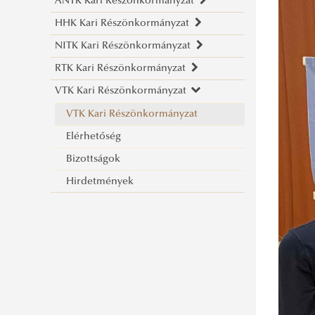
ÁNTK Kari Részönkormányzat
HHK Kari Részönkormányzat
Elérhetőség
NITK Kari Részönkormányzat
ÁNTK Kari Részönkormányzat
HHK Kari Részönkormányzat
RTK Kari Részönkormányzat
Bizottságok
Bemutatkozás
Elérhetőségek
VTK Kari Részönkormányzat
Hirdetmények
Elérhetőség
NITK Mentorfelvétel
RTK Kari Részönkormányzat
Bizottságok
Bizottságok
Elérhetőség
VTK Kari Részönkormányzat
Hirdetmények
Pályázatok
Elérhetőség
Kisokos
Bizottságok
Hirdetmények
Hivatásos Kisokos
Civil Kisokos