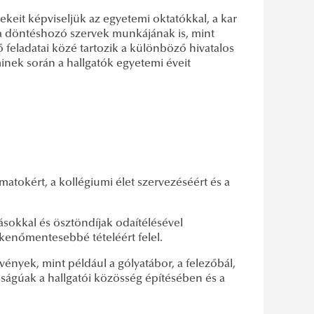
ekeit képviseljük az egyetemi oktatókkal, a kar
a döntéshozó szervek munkájának is, mint
 feladatai közé tartozik a különböző hivatalos
nek során a hallgatók egyetemi éveit
yamatokért, a kollégiumi élet szervezéséért és a
sokkal és ösztöndíjak odaítélésével
kkenőmentesebbé tételéért felel.
ények, mint például a gólyatábor, a felezőbál,
sságúak a hallgatói közösség építésében és a