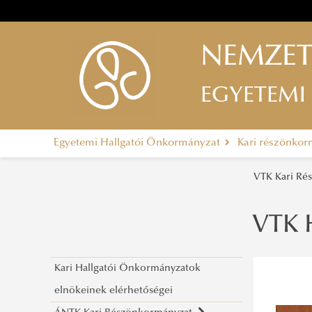
NEMZET
EGYETEMI
Egyetemi Hallgatói Önkormányzat
Kari részönko
VTK Kari R
VTK 
Kari Hallgatói Önkormányzatok
elnökeinek elérhetőségei