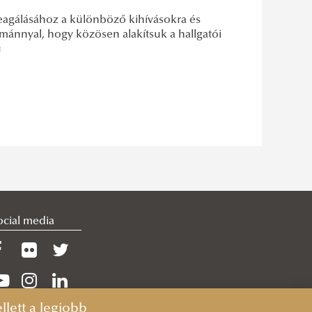
eagálásához a különböző kihívásokra és
mánnyal, hogy közösen alakítsuk a hallgatói
ü
ocial media
lett a legjobb