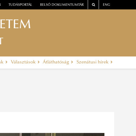
N
TUDÁSPORTÁL
BELSŐ DOKUMENTUMTÁR
ENG
YETEM
T
ak
Választások
Átláthatóság
Szenátusi hírek