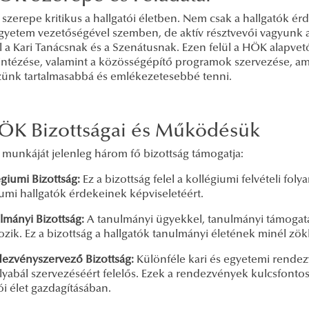
zerepe kritikus a hallgatói életben. Nem csak a hallgatók érd
egyetem vezetőségével szemben, de aktív résztvevői vagyunk 
 a Kari Tanácsnak és a Szenátusnak. Ezen felül a HÖK alapvető
intézése, valamint a közösségépítő programok szervezése, ami
zünk tartalmasabbá és emlékezetesebbé tenni.
ÖK Bizottságai és Működésük
munkáját jelenleg három fő bizottság támogatja:
égiumi Bizottság:
Ez a bizottság felel a kollégiumi felvételi fol
umi hallgatók érdekeinek képviseletéért.
lmányi Bizottság:
A tanulmányi ügyekkel, tanulmányi támogatá
ozik. Ez a bizottság a hallgatók tanulmányi életének minél zö
ezvényszervező Bizottság:
Különféle kari és egyetemi rendezv
lyabál szervezéséért felelős. Ezek a rendezvények kulcsfonto
ói élet gazdagításában.