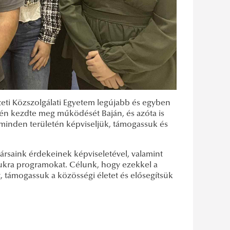
ti Közszolgálati Egyetem legújabb és egyben
jén kezdte meg működését Baján, és azóta is
 minden területén képviseljük, támogassuk és
rsaink érdekeinek képviseletével, valamint
ukra programokat. Célunk, hogy ezekkel a
, támogassuk a közösségi életet és elősegítsük