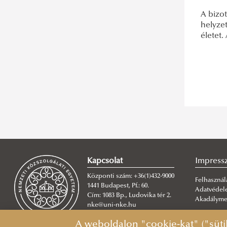
A bizo
helyze
életet.
Kapcsolat
Impres
Központi szám: +36(1)432-9000
Felhasználá
1441 Budapest, Pf.: 60.
Adatvéde
Cím: 1083 Bp., Ludovika tér 2.
Akadálymen
nke@uni-nke.hu
A weboldalon "cookie-kat" ("süti