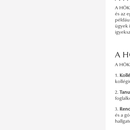
A HÖK s
és az 
például
ügyek 
igyeks
A H
A HÖK 
1.
Koll
kollégi
2.
Tanu
foglalk
3.
Rend
és a gó
hallgat