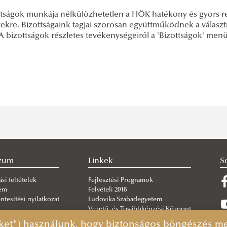
ttságok munkája nélkülözhetetlen a HÖK hatékony és gyors r
tekre. Bizottságaink tagjai szorosan együttműködnek a választ
 A bizottságok részletes tevékenységeiről a 'Bizottságok' men
szum
Linkek
S
si feltételek
Fejlesztési Programok
lem
Felvételi 2018
tesítési nyilatkozat
Ludovika Szabadegyetem
Vezető- és Továbbképzési Központ
ket") használunk, hogy biztonságos böngészés mel