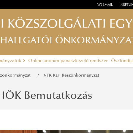
WEBMAIL
NEPTU
I KÖZSZOLGÁLATI EG
 HALLGATÓI ÖNKORMÁNYZA
rmányzatok
Online anonim panaszkezelő rendszer
Ösztöndíj
észönkormányzat
VTK Kari Részönkormányzat
HÖK Bemutatkozás