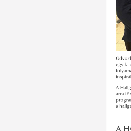
Üdvözl
egyik 
folyam
inspirá
A Hall
arra t
program
a hallg
A H