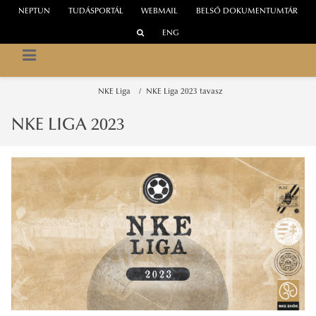
NEPTUN
TUDÁSPORTÁL
WEBMAIL
BELSŐ DOKUMENTUMTÁR
ENG
NEMZETI KÖZSZOLGÁLATI EGYETEM
EGYETEMI HALLGATÓI ÖNKORMÁNYZAT
NKE Liga
NKE Liga 2023 tavasz
NKE LIGA 2023