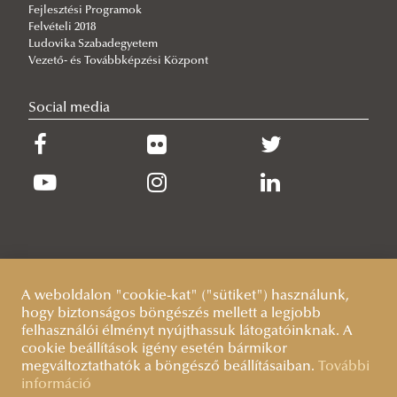
Vers-, novella-, és fotópályázat
NKE Gólyatábor 2026
Erasmus+ Program
Fejlesztési Programok
Felvételi 2018
Szakkollégiumok
NKE Gólyatábor 2025
Ludovika Szabadegyetem
Forum Publicum
NKE Gólyatábor 2024
Vezető- és Továbbképzési Központ
Hallgatói parkolás
Gólyatábor 2023
Social media
Kollégiumi ügyek
NKE GÓLYATÁBOR 2022
NKE GÓLYATÁBOR 2021
NKE Gólyatábor 2019
NKE Gólyatábor 2018
A weboldalon "cookie-kat" ("sütiket") használunk,
hogy biztonságos böngészés mellett a legjobb
felhasználói élményt nyújthassuk látogatóinknak. A
cookie beállítások igény esetén bármikor
megváltoztathatók a böngésző beállításaiban.
További
információ