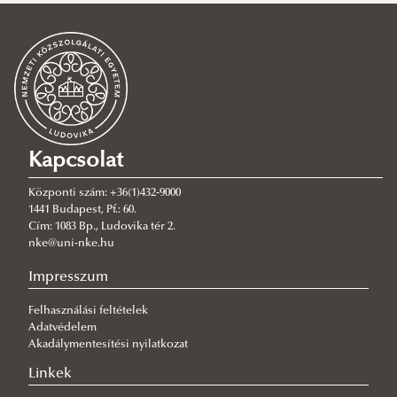
Hallgatói érdekképviselet
EHÖK elnöki köszöntő
Tisztségviselőink
Főbb tevékenységeink
Hallgatói Önkormányzatok Országos Konferenciája
Adminisztráció
(HÖOK)
Képzésfejlesztés
Kapcsolat
NKE Liga
Gazdasági ügyek
Központi szám: +36(1)432-9000
Kollégiumi ügyek
NKE Liga 2026 Tavasz
1441 Budapest, Pf.: 60.
Cím: 1083 Bp., Ludovika tér 2.
Kommunikáció
NKE Liga 2023 tavasz
nke@uni-nke.hu
Kultúra
NKE Liga Tippjáték 2023 tavasz
Impresszum
Rendezvényszervezés
NKE Liga 2022
Felhasználási feltételek
Sport
NKE Liga 2022 ősz
Adatvédelem
Külföldi tanulmányok
NKE Liga 2021
Akadálymentesítési nyilatkozat
Gólyáknak
Megjelenés
Külkapcsolat
Linkek