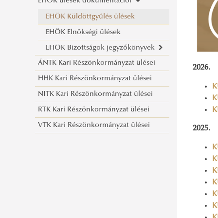
EHÖK ülések dokumentációi
EHÖK Küldöttgyűlés ülések
EHÖK Elnökségi ülések
EHÖK Bizottságok jegyzőkönyvek
ÁNTK Kari Részönkormányzat ülései
EHÖK Egyetemi Kollégiumi
2026.
HHK Kari Részönkormányzat ülései
Bizottság
K
NITK Kari Részönkormányzat ülései
EHÖK Nemzetközi Bizottság
K
K
RTK Kari Részönkormányzat ülései
EHÖK Diákjóléti Bizottság
VTK Kari Részönkormányzat ülései
EHÖK Ösztöndíjbíráló Bizottság
2025.
Választási Bizottság
K
K
K
K
K
K
K