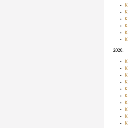
K
K
K
K
K
K
2020.
K
K
K
K
K
K
K
K
K
K