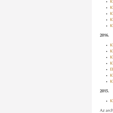
K
K
K
K
K
2016.
K
K
K
K
E
K
K
2015.
K
Az arc