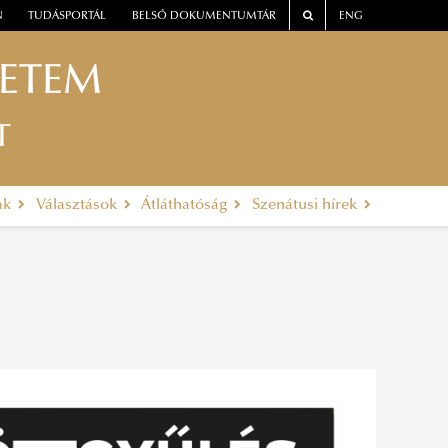
N
TUDÁSPORTÁL
BELSŐ DOKUMENTUMTÁR
ENG
YETEM
T
ak
Választások
Átláthatóság
Szenátusi hírek