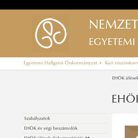
NEMZET
EGYETEMI
Egyetemi Hallgatói Önkormányzat
Kari részönko
EHÖK ülése
EHÖK
Szabályzatok
EHÖK év végi beszámolók