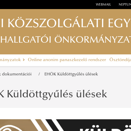
WEBMAIL
NEPTU
I KÖZSZOLGÁLATI EG
 HALLGATÓI ÖNKORMÁNYZA
rmányzatok
Online anonim panaszkezelő rendszer
Ösztöndíj
k dokumentációi
EHÖK Küldöttgyűlés ülések
 Küldöttgyűlés ülések