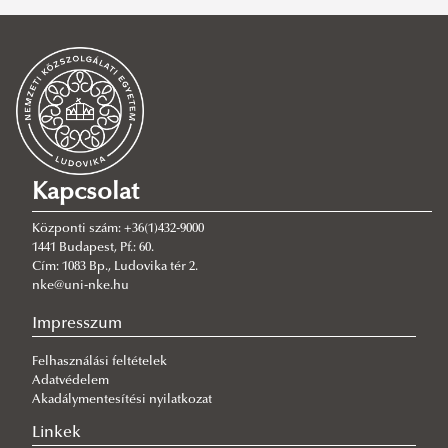
ÁNTK Kari Részönkormányzat
HHK Kari Részönkormányzat
Elérhetőség
NITK Kari Részönkormányzat
ÁNTK Kari Részönkormányzat
HHK Kari Részönkormányzat Bemutatkozás
RTK Kari Részönkormányzat
Bizottságok
Elérhetőség
Elérhetőségek
VTK Kari Részönkormányzat
Hirdetmények
Bizottságok
NITK Mentorfelvétel
RTK Kari Részönkormányzat
Hirdetmények
Bizottságok
Elérhetőség
VTK Kari Részönkormányzat
Kapcsolat
Kisokos
Pályázatok
Elérhetőség
Központi szám: +36(1)432-9000
Bizottságok
Hivatásos Kisokos
1441 Budapest, Pf.: 60.
Cím: 1083 Bp., Ludovika tér 2.
Hirdetmények
Civil Kisokos
nke@uni-nke.hu
Impresszum
Felhasználási feltételek
Adatvédelem
Akadálymentesítési nyilatkozat
Linkek