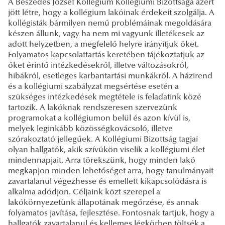
A Beszédes József Kollégium Kollégiumi Bizottsága azért
jött létre, hogy a kollégium lakóinak érdekeit szolgálja. A
kollégisták bármilyen nemű problémáinak megoldására
készen állunk, vagy ha nem mi vagyunk illetékesek az
adott helyzetben, a megfelelő helyre irányítjuk őket.
Folyamatos kapcsolattartás keretében tájékoztatjuk az
őket érintő intézkedésekről, illetve változásokról,
hibákról, esetleges karbantartási munkákról. A házirend
és a kollégiumi szabályzat megsértése esetén a
szükséges intézkedések megtétele is feladatink közé
tartozik. A lakóknak rendszeresen szervezünk
programokat a kollégiumon belül és azon kívül is,
melyek leginkább közösségkovácsoló, illetve
szórakoztató jellegűek. A Kollégiumi Bizottság tagjai
olyan hallgatók, akik szívükön viselik a kollégiumi élet
mindennapjait. Arra törekszünk, hogy minden lakó
megkapjon minden lehetőséget arra, hogy tanulmányait
zavartalanul végezhesse és emellett kikapcsolódásra is
alkalma adódjon. Céljaink közt szerepel a
lakókörnyezetünk állapotának megőrzése, és annak
folyamatos javítása, fejlesztése. Fontosnak tartjuk, hogy a
hallgatók zavartalanul és kellemes légkörben töltsék a