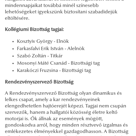
mindennapjaikat továbbá minél színesebb
lehetőségeket igyekszünk biztosítani szabadidejük
eltöltésére.
Kollégiumi Bizottság tagjai:
Kosztyiv György - Elnök
Farkasfalvi Erik István - Alelnök
Szabó Zoltán - Titkár
Mosonyi Máté Csanád - Bizottsági tag
Karakóczi Fruzsina - Bizottsági tag
Rendezvényszervező Bizottság
A Rendezvényszervező Bizottság olyan dinamikus és
lelkes csapat, amely a kar rendezvényeinek
elengedhetetlen hajtóerejét képezi. Tagjai nem csupán
szervezők, hanem a hallgatói közösség életre keltő
motorjai is. Ők állnak az események mögött,
gondoskodva arról, hogy minden résztvevő izgalmas és
emlékezetes élményekkel gazdagodhasson. A Bizottság