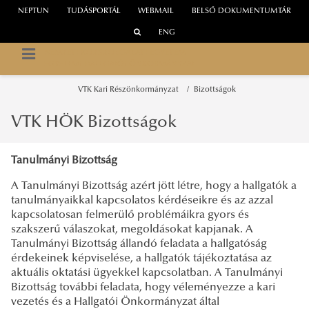
NEPTUN
TUDÁSPORTÁL
WEBMAIL
BELSŐ DOKUMENTUMTÁR
ENG
NEMZETI KÖZSZOLGÁLATI EGYETEM
EGYETEMI HALLGATÓI ÖNKORMÁNYZAT
VTK Kari Részönkormányzat
Bizottságok
VTK HÖK Bizottságok
Tanulmányi Bizottság
A Tanulmányi Bizottság azért jött létre, hogy a hallgatók a
tanulmányaikkal kapcsolatos kérdéseikre és az azzal
kapcsolatosan felmerülő problémáikra gyors és
szakszerű válaszokat, megoldásokat kapjanak. A
Tanulmányi Bizottság állandó feladata a hallgatóság
érdekeinek képviselése, a hallgatók tájékoztatása az
aktuális oktatási ügyekkel kapcsolatban. A Tanulmányi
Bizottság további feladata, hogy véleményezze a kari
vezetés és a Hallgatói Önkormányzat által