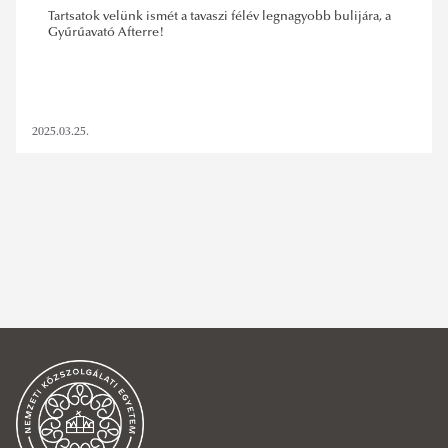
Tartsatok velünk ismét a tavaszi félév legnagyobb bulijára, a
Gyűrűavató Afterre!
2025.03.25.
#nkeehök
,
gyuruavato
,
after
SZŰRÉS TÖRLÉSE