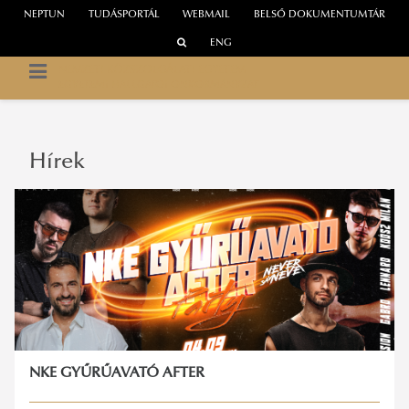
NEPTUN
TUDÁSPORTÁL
WEBMAIL
BELSŐ DOKUMENTUMTÁR
ENG
NEMZETI KÖZSZOLGÁLATI EGYETEM
EGYETEMI HALLGATÓI ÖNKORMÁNYZAT
Hírek
NKE GYŰRŰAVATÓ AFTER