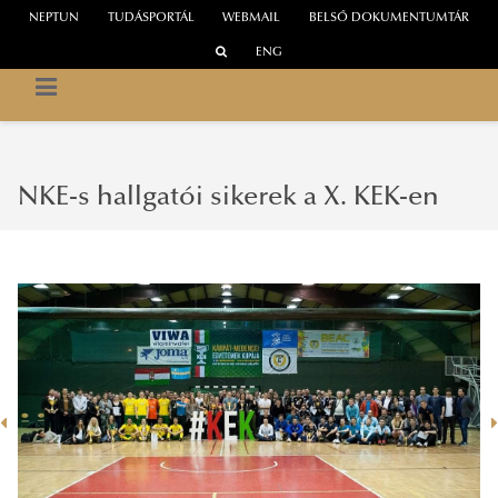
NEPTUN
TUDÁSPORTÁL
WEBMAIL
BELSŐ DOKUMENTUMTÁR
ENG
NEMZETI KÖZSZOLGÁLATI EGYETEM
EGYETEMI HALLGATÓI ÖNKORMÁNYZAT
NKE-s hallgatói sikerek a X. KEK-en