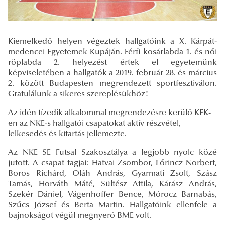
Kiemelkedő helyen végeztek hallgatóink a X. Kárpát-
medencei Egyetemek Kupáján. Férfi kosárlabda 1. és női
röplabda 2. helyezést értek el egyetemünk
képviseletében a hallgatók a 2019. február 28. és március
2. között Budapesten megrendezett sportfesztiválon.
Gratulálunk a sikeres szereplésükhöz!
Az idén tízedik alkalommal megrendezésre kerülő KEK-
en az NKE-s hallgatói csapatokat aktív részvétel,
lelkesedés és kitartás jellemezte.
Az NKE SE Futsal Szakosztálya a legjobb nyolc közé
jutott. A csapat tagjai: Hatvai Zsombor, Lőrincz Norbert,
Boros Richárd, Oláh András, Gyarmati Zsolt, Szász
Tamás, Horváth Máté, Sültész Attila, Kárász András,
Szekér Dániel, Vágenhoffer Bence, Mórocz Barnabás,
Szűcs József és Berta Martin. Hallgatóink ellenfele a
bajnokságot végül megnyerő BME volt.