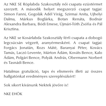
Az NKE SE Röplabda Szakosztály női csapata ezüstérmet
szerzett. A második helyet megszerző csapat tagjai:
Simon Fanni, Gogolák Adél Virág, Szirmai Anita, Ujhelyi
Dalma, Márkus Boglárka, Botan Renáta, Bodnár
Alexandra Barbara, Bódi Emese, Újmári-Tóth Zsófia és Pál
Krisztina.
Az NKE se Kosárlabda Szakosztály férfi csapata a dobogó
legcsúcsán végzett, aranyérmesként. A csapat tagjai:
Forgács Jonatán, Rozs Máté, Baranyai Péter, Kovács
Tamás, Laczó Levente, Márton Ádám, Kováts Bence, Kalo
Ádám, Polgári Bence, Polyák András, Obermann Norbert
és Tasnádi Bence.
Hatalmas gratuláció, taps és elismerés illeti az összes
hallgatónkat eredményes szereplésükért!
Sok sikert kívánunk Nektek jövőre is!
NKE EHÖK