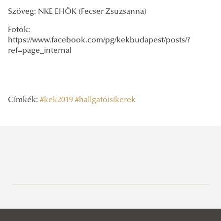
Szöveg: NKE EHÖK (Fecser Zsuzsanna)
Fotók:
https://www.facebook.com/pg/kekbudapest/posts/?
ref=page_internal
Címkék:
#kek2019
#hallgatóisikerek
Legutóbbi bejegyzések
2026/04/13