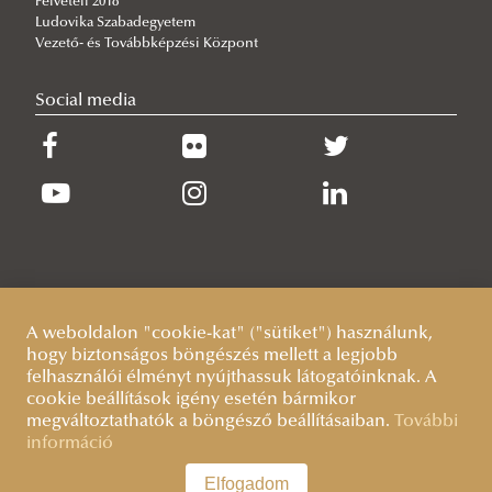
Felvételi 2018
2025/01/28
Ludovika Szabadegyetem
Kiírásra került a január havi közéleti ösztöndíjpályázat!
Vezető- és Továbbképzési Központ
Social media
A weboldalon "cookie-kat" ("sütiket") használunk,
hogy biztonságos böngészés mellett a legjobb
felhasználói élményt nyújthassuk látogatóinknak. A
cookie beállítások igény esetén bármikor
megváltoztathatók a böngésző beállításaiban.
További
információ
Elfogadom